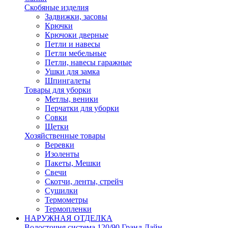
Скобяные изделия
Задвижки, засовы
Крючки
Крючоки дверные
Петли и навесы
Петли мебельные
Петли, навесы гаражные
Ушки для замка
Шпингалеты
Товары для уборки
Метлы, веники
Перчатки для уборки
Совки
Щетки
Хозяйственные товары
Веревки
Изоленты
Пакеты, Мешки
Свечи
Скотчи, ленты, стрейч
Сушилки
Термометры
Термопленки
НАРУЖНАЯ ОТДЕЛКА
Водосточня система 120/90 Гранд Лайн