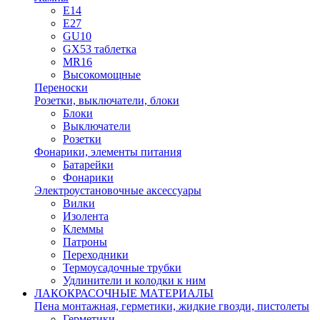
E14
E27
GU10
GX53 таблетка
MR16
Высокомощные
Переноски
Розетки, выключатели, блоки
Блоки
Выключатели
Розетки
Фонарики, элементы питания
Батарейки
Фонарики
Электроустановочные аксессуары
Вилки
Изолента
Клеммы
Патроны
Переходники
Термоусадочные трубки
Удлинители и колодки к ним
ЛАКОКРАСОЧНЫЕ МАТЕРИАЛЫ
Пена монтажная, герметики, жидкие гвозди, пистолеты
Герметики