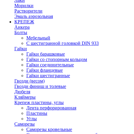
Лаки
Морилки
Растворители
Эмаль аэрозольная
КРЕПЕЖ
Анкера
Болты
Мебельный
С шестигранной головкой DIN 933
Гайки
Гайки барашковые
Гайки со стопорным кольцом
Гайки соединительные
Гайки фланцевые
Гайки шестигранные
Гвозди (весом)
Гвозди финиш и толевые
Дюбеля
Кляймеры
Крепеж пластины, углы
Лента перфорированная
Пластины
Углы
Саморезы
Саморезы кровельные