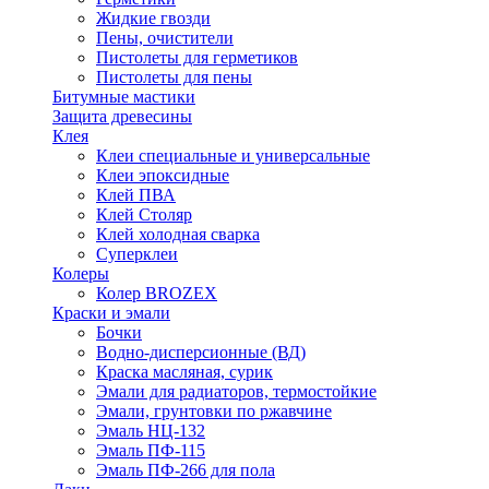
Жидкие гвозди
Пены, очистители
Пистолеты для герметиков
Пистолеты для пены
Битумные мастики
Защита древесины
Клея
Клеи специальные и универсальные
Клеи эпоксидные
Клей ПВА
Клей Столяр
Клей холодная сварка
Суперклеи
Колеры
Колер BROZEX
Краски и эмали
Бочки
Водно-дисперсионные (ВД)
Краска масляная, сурик
Эмали для радиаторов, термостойкие
Эмали, грунтовки по ржавчине
Эмаль НЦ-132
Эмаль ПФ-115
Эмаль ПФ-266 для пола