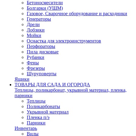
Бетоносмесители
Болгарки (УШМ)
Газовое, Сварочное оборудование и расходники
Генераторы
Дрели
Лобзики
Мойки
Оснастка для электроинструментов
Перфораторы
Пила дисковые
Рубанки
Фены
Фрезеры
Шуруповерты
Ящики
ТОВАРЫ ДЛЯ САДА И ОГОРОДА
Теплицы, поликарбонат, укрывной материал, пленка,
парники
Теплицы
Поликарбонаты
Укрывной материал
Пленка п/э
Парники
Инвентарь
Вилы