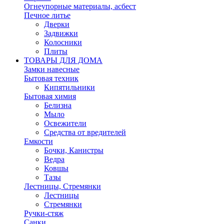
Огнеупорные материалы, асбест
Печное литье
Дверки
Задвижки
Колосники
Плиты
ТОВАРЫ ДЛЯ ДОМА
Замки навесные
Бытовая техник
Кипятильники
Бытовая химия
Белизна
Мыло
Освежители
Средства от вредителей
Емкости
Бочки, Канистры
Ведра
Ковшы
Тазы
Лестницы, Стремянки
Лестницы
Стремянки
Ручки-стяж
Санки