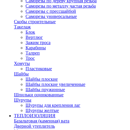
Саморезы по дереву крупная резьба
Саморезы по металлу частая резьба
Саморезы с прессшайбой
Саморезы универсальные
Скобы строительные
Такелаж
Блок
Вертлюг
Зажим троса
Карабины
Талреп
Трос
Хомуты
Пластиковые
Шайбы
Шайбы плоские
Шайбы плоские увеличенные
Шайбы пружинные
Шпильки оцинкованные
Шурупы
Шурупы для крепления лаг
Шурупы желтые
ТЕПЛОИЗОЛЯЦИЯ
Базальтовая (каменная) вата
Дверной утеплитель