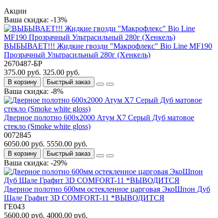
Акции
Ваша скидка: -13%
ВЫБЫВАЕТ!!! Жидкие гвозди "Макрофлекс" Bio Line MF190
Прозрачный Ультрасильный 280г (Хенкель)
2670487-БР
375.00 руб.
325.00 руб.
В корзину
Быстрый заказ
Ваша скидка: -8%
Дверное полотно 600x2000 Атум Х7 Серый Дуб матовое
стекло (Smoke white gloss)
0072845
6050.00 руб.
5550.00 руб.
В корзину
Быстрый заказ
Ваша скидка: -29%
Дверное полотно 600мм остекленное царговая ЭкоШпон Дуб
Шале Графит 3D COMFORT-11 *ВЫВОДИТСЯ
ГЕ043
5600.00 руб.
4000.00 руб.