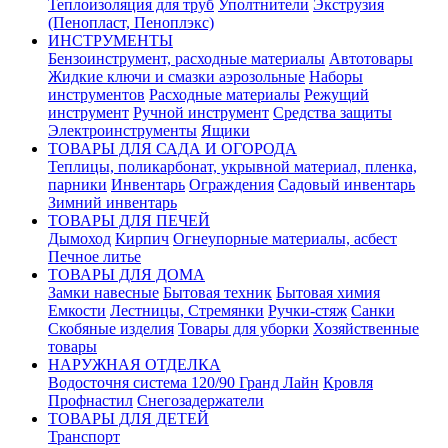
Теплоизоляция для труб
Уполтнители
Экструзия
(Пенопласт, Пеноплэкс)
ИНСТРУМЕНТЫ
Бензоинструмент, расходные материалы
Автотовары
Жидкие ключи и смазки аэрозольные
Наборы
инструментов
Расходные материалы
Режущий
инструмент
Ручной инструмент
Средства защиты
Электроинструменты
Ящики
ТОВАРЫ ДЛЯ САДА И ОГОРОДА
Теплицы, поликарбонат, укрывной материал, пленка,
парники
Инвентарь
Ограждения
Садовый инвентарь
Зимний инвентарь
ТОВАРЫ ДЛЯ ПЕЧЕЙ
Дымоход
Кирпич
Огнеупорные материалы, асбест
Печное литье
ТОВАРЫ ДЛЯ ДОМА
Замки навесные
Бытовая техник
Бытовая химия
Емкости
Лестницы, Стремянки
Ручки-стяж
Санки
Скобяные изделия
Товары для уборки
Хозяйственные
товары
НАРУЖНАЯ ОТДЕЛКА
Водосточня система 120/90 Гранд Лайн
Кровля
Профнастил
Снегозадержатели
ТОВАРЫ ДЛЯ ДЕТЕЙ
Транспорт