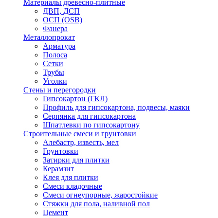
Материалы древесно-плитные
ДВП, ДСП
ОСП (OSB)
Фанера
Металлопрокат
Арматура
Полоса
Сетки
Трубы
Уголки
Стены и перегородки
Гипсокартон (ГКЛ)
Профиль для гипсокартона, подвесы, маяки
Серпянка для гипсокартона
Шпатлевки по гипсокартону
Строительные смеси и грунтовки
Алебастр, известь, мел
Грунтовки
Затирки для плитки
Керамзит
Клея для плитки
Смеси кладочные
Смеси огнеупорные, жаростойкие
Стяжки для пола, наливной пол
Цемент