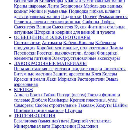
Вентиляция
Коллекторы
Краны для стиральных машин
Краны шаровые
Лента Бордюрная
Мебель для ванных
комнат
Мойки и умывальн
Подводка гибкая, шланги
для стиральных машин
Подмотки
Прочее
Ремкомплекты
Решетки, лючки вентиляционные
Сифоны, Гофры
Смесителя Ванная
Смесителя Кухня
Фитинги стальные,
латунные
Шторки и коврики для ванной и туалета
ОСВЕЩЕНИЕ И ЭЛЕКТРОТОВАРЫ
Светильники
Автоматы
Кабель-Каналы
Кабельная
продукция
Коробки монтажные, подрозетники
Лампы
Переноски
Розетки, выключатели, блоки
Фонарики,
элементы питания
Электроустановочные аксессуары
ЛАКОКРАСОЧНЫЕ МАТЕРИАЛЫ
Пена монтажная, герметики, жидкие гвозди, пистолеты
Битумные мастики
Защита древесины
Клея
Колеры
Краски и эмали
Лаки
Морилки
Растворители
Эмаль
аэрозольная
КРЕПЕЖ
Анкера
Болты
Гайки
Гвозди (весом)
Гвозди финиш и
толевые
Дюбеля
Кляймеры
Крепеж пластины, углы
Саморезы
Скобы строительные
Такелаж
Хомуты
Шайбы
Шпильки оцинкованные
Шурупы
ТЕПЛОИЗОЛЯЦИЯ
Базальтовая (каменная) вата
Дверной утеплитель
Минеральная вата
Паропленки
Подложки