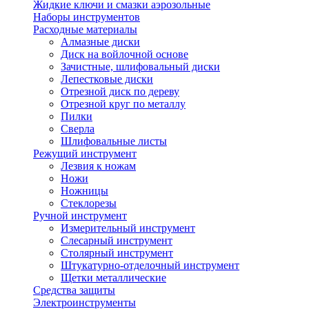
Жидкие ключи и смазки аэрозольные
Наборы инструментов
Расходные материалы
Алмазные диски
Диск на войлочной основе
Зачистные, шлифовальный диски
Лепестковые диски
Отрезной диск по дереву
Отрезной круг по металлу
Пилки
Сверла
Шлифовальные листы
Режущий инструмент
Лезвия к ножам
Ножи
Ножницы
Стеклорезы
Ручной инструмент
Измерительный инструмент
Слесарный инструмент
Столярный инструмент
Штукатурно-отделочный инструмент
Щетки металлические
Средства защиты
Электроинструменты