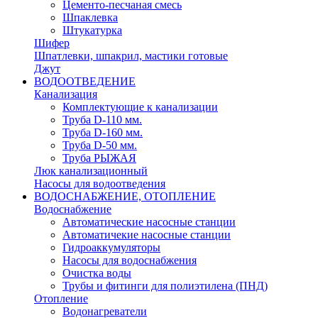
Цементо-песчаная смесь
Шпаклевка
Штукатурка
Шифер
Шпатлевки, шпакрил, мастики готовые
Джут
ВОДООТВЕДЕНИЕ
Канализация
Комплектующие к канализации
Труба D-110 мм.
Труба D-160 мм.
Труба D-50 мм.
Труба РЫЖАЯ
Люк канализационный
Насосы для водоотведения
ВОДОСНАБЖЕНИЕ, ОТОПЛЕНИЕ
Водоснабжение
Автоматичеcкие насосные станции
Автоматичекие насосные станции
Гидроаккумуляторы
Насосы для водоснабжения
Очистка воды
Трубы и фитинги для полиэтилена (ПНД)
Отопление
Водонагреватели