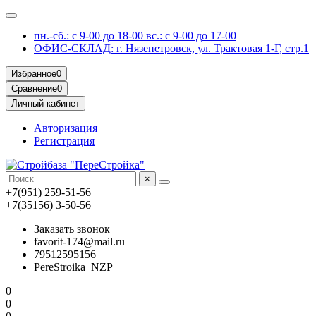
пн.-сб.: с 9-00 до 18-00 вс.: с 9-00 до 17-00
ОФИС-СКЛАД: г. Нязепетровск, ул. Трактовая 1-Г, стр.1
Избранное
0
Сравнение
0
Личный кабинет
Авторизация
Регистрация
×
+7(951) 259-51-56
+7(35156) 3-50-56
Заказать звонок
favorit-174@mail.ru
79512595156
PereStroika_NZP
0
0