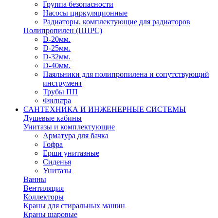
Группа безопасности
Насосы циркуляционные
Радиаторы, комплектующие для радиаторов
Полипропилен (ППРС)
D-20мм.
D-25мм.
D-32мм.
D-40мм.
Паяльники для полипропилена и сопутствующий
инструмент
Трубы ПП
Фильтра
САНТЕХНИКА И ИНЖЕНЕРНЫЕ СИСТЕМЫ
Душевые кабины
Унитазы и комплектующие
Арматура для бачка
Гофра
Ерши унитазные
Сиденья
Унитазы
Ванны
Вентиляция
Коллекторы
Краны для стиральных машин
Краны шаровые