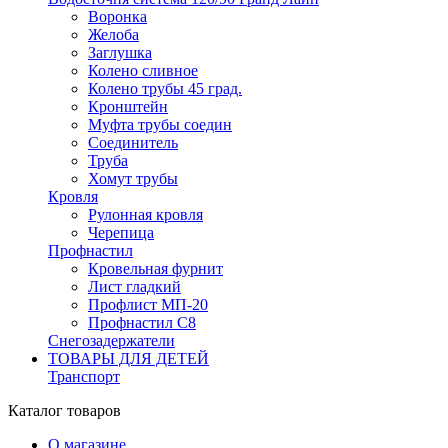
Воронка
Желоба
Заглушка
Колено сливное
Колено трубы 45 град.
Кронштейн
Муфта трубы соедин
Соединитель
Труба
Хомут трубы
Кровля
Рулонная кровля
Черепица
Профнастил
Кровельная фурнит
Лист гладкий
Профлист МП-20
Профнастил С8
Снегозадержатели
ТОВАРЫ ДЛЯ ДЕТЕЙ
Транспорт
Каталог товаров
О магазине