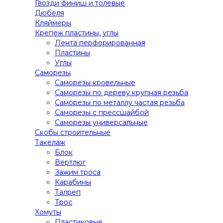
Гвозди финиш и толевые
Дюбеля
Кляймеры
Крепеж пластины, углы
Лента перфорированная
Пластины
Углы
Саморезы
Саморезы кровельные
Саморезы по дереву крупная резьба
Саморезы по металлу частая резьба
Саморезы с прессшайбой
Саморезы универсальные
Скобы строительные
Такелаж
Блок
Вертлюг
Зажим троса
Карабины
Талреп
Трос
Хомуты
Пластиковые