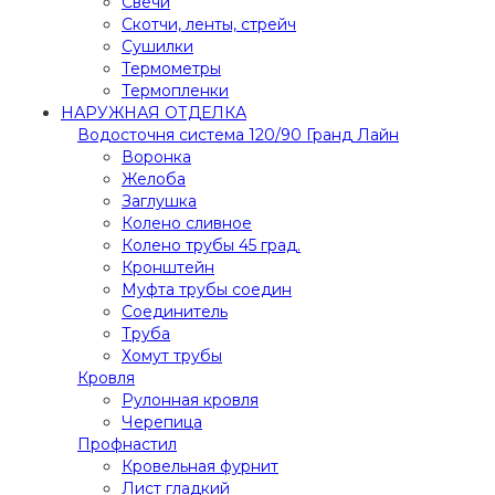
Свечи
Скотчи, ленты, стрейч
Сушилки
Термометры
Термопленки
НАРУЖНАЯ ОТДЕЛКА
Водосточня система 120/90 Гранд Лайн
Воронка
Желоба
Заглушка
Колено сливное
Колено трубы 45 град.
Кронштейн
Муфта трубы соедин
Соединитель
Труба
Хомут трубы
Кровля
Рулонная кровля
Черепица
Профнастил
Кровельная фурнит
Лист гладкий