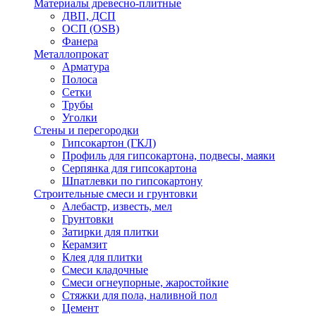
Материалы древесно-плитные
ДВП, ДСП
ОСП (OSB)
Фанера
Металлопрокат
Арматура
Полоса
Сетки
Трубы
Уголки
Стены и перегородки
Гипсокартон (ГКЛ)
Профиль для гипсокартона, подвесы, маяки
Серпянка для гипсокартона
Шпатлевки по гипсокартону
Строительные смеси и грунтовки
Алебастр, известь, мел
Грунтовки
Затирки для плитки
Керамзит
Клея для плитки
Смеси кладочные
Смеси огнеупорные, жаростойкие
Стяжки для пола, наливной пол
Цемент