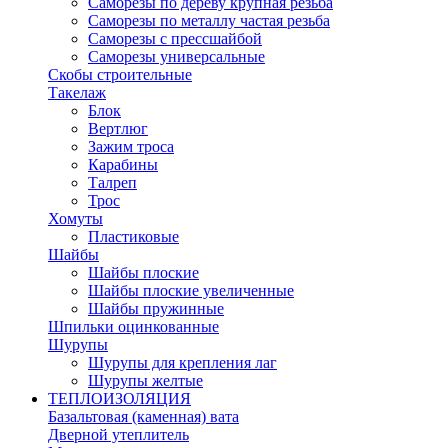
Саморезы по дереву крупная резьба
Саморезы по металлу частая резьба
Саморезы с прессшайбой
Саморезы универсальные
Скобы строительные
Такелаж
Блок
Вертлюг
Зажим троса
Карабины
Талреп
Трос
Хомуты
Пластиковые
Шайбы
Шайбы плоские
Шайбы плоские увеличенные
Шайбы пружинные
Шпильки оцинкованные
Шурупы
Шурупы для крепления лаг
Шурупы желтые
ТЕПЛОИЗОЛЯЦИЯ
Базальтовая (каменная) вата
Дверной утеплитель