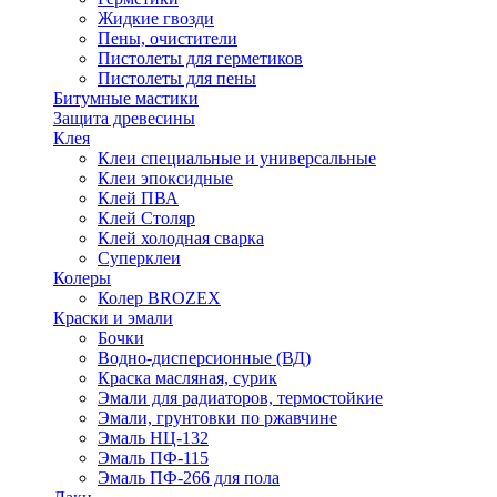
Жидкие гвозди
Пены, очистители
Пистолеты для герметиков
Пистолеты для пены
Битумные мастики
Защита древесины
Клея
Клеи специальные и универсальные
Клеи эпоксидные
Клей ПВА
Клей Столяр
Клей холодная сварка
Суперклеи
Колеры
Колер BROZEX
Краски и эмали
Бочки
Водно-дисперсионные (ВД)
Краска масляная, сурик
Эмали для радиаторов, термостойкие
Эмали, грунтовки по ржавчине
Эмаль НЦ-132
Эмаль ПФ-115
Эмаль ПФ-266 для пола