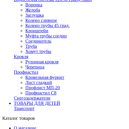
Воронка
Желоба
Заглушка
Колено сливное
Колено трубы 45 град.
Кронштейн
Муфта трубы соедин
Соединитель
Труба
Хомут трубы
Кровля
Рулонная кровля
Черепица
Профнастил
Кровельная фурнит
Лист гладкий
Профлист МП-20
Профнастил С8
Снегозадержатели
ТОВАРЫ ДЛЯ ДЕТЕЙ
Транспорт
Каталог товаров
О магазине