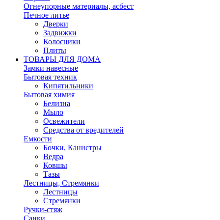
Огнеупорные материалы, асбест
Печное литье
Дверки
Задвижки
Колосники
Плиты
ТОВАРЫ ДЛЯ ДОМА
Замки навесные
Бытовая техник
Кипятильники
Бытовая химия
Белизна
Мыло
Освежители
Средства от вредителей
Емкости
Бочки, Канистры
Ведра
Ковшы
Тазы
Лестницы, Стремянки
Лестницы
Стремянки
Ручки-стяж
Санки