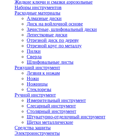
Жидкие ключи и смазки аэрозольные
Наборы инструментов
Расходные материалы
Алмазные диски
Диск на войлочной основе
Зачистные, шлифовальный диски
Лепестковые диски
Отрезной диск по дереву
Отрезной круг по металлу
Пилки
Сверла
Шлифовальные листы
Режущий инструмент
Лезвия к ножам
Ножи
Ножницы
Стеклорезы
Ручной инструмент
Измерительный инструмент
Слесарный инструмент
Столярный инструмент
Штукатурно-отделочный инструмент
Щетки металлические
Средства защиты
Электроинструменты