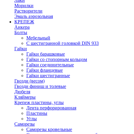
Лаки
Морилки
Растворители
Эмаль аэрозольная
КРЕПЕЖ
Анкера
Болты
Мебельный
С шестигранной головкой DIN 933
Гайки
Гайки барашковые
Гайки со стопорным кольцом
Гайки соединительные
Гайки фланцевые
Гайки шестигранные
Гвозди (весом)
Гвозди финиш и толевые
Дюбеля
Кляймеры
Крепеж пластины, углы
Лента перфорированная
Пластины
Углы
Саморезы
Саморезы кровельные