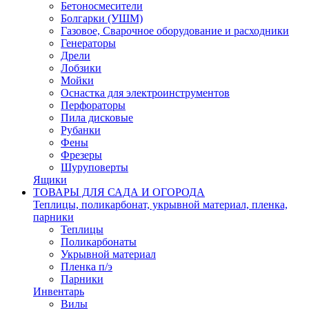
Бетоносмесители
Болгарки (УШМ)
Газовое, Сварочное оборудование и расходники
Генераторы
Дрели
Лобзики
Мойки
Оснастка для электроинструментов
Перфораторы
Пила дисковые
Рубанки
Фены
Фрезеры
Шуруповерты
Ящики
ТОВАРЫ ДЛЯ САДА И ОГОРОДА
Теплицы, поликарбонат, укрывной материал, пленка,
парники
Теплицы
Поликарбонаты
Укрывной материал
Пленка п/э
Парники
Инвентарь
Вилы