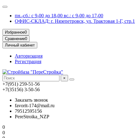
пн.-сб.: с 9-00 до 18-00 вс.: с 9-00 до 17-00
ОФИС-СКЛАД: г. Нязепетровск, ул. Трактовая 1-Г, стр.1
Избранное
0
Сравнение
0
Личный кабинет
Авторизация
Регистрация
×
+7(951) 259-51-56
+7(35156) 3-50-56
Заказать звонок
favorit-174@mail.ru
79512595156
PereStroika_NZP
0
0