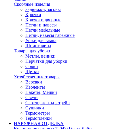
Скобяные изделия
Задвижки, засовы
Крючки
Крючоки дверные
Петли и навесы
Петли мебельные
Петли, навесы гаражные
Ушки для замка
Шпингалеты
Товары для уборки
Метлы, веники
Перчатки для уборки
Совки
Щетки
Хозяйственные товары
Веревки
Изоленты
Пакеты, Мешки
Свечи
Скотчи, ленты, стрейч
Сушилки
Термометры
Термопленки
НАРУЖНАЯ ОТДЕЛКА
Водосточня система 120/90 Гранд Лайн