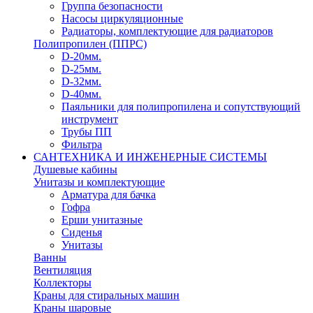
Группа безопасности
Насосы циркуляционные
Радиаторы, комплектующие для радиаторов
Полипропилен (ППРС)
D-20мм.
D-25мм.
D-32мм.
D-40мм.
Паяльники для полипропилена и сопутствующий
инструмент
Трубы ПП
Фильтра
САНТЕХНИКА И ИНЖЕНЕРНЫЕ СИСТЕМЫ
Душевые кабины
Унитазы и комплектующие
Арматура для бачка
Гофра
Ерши унитазные
Сиденья
Унитазы
Ванны
Вентиляция
Коллекторы
Краны для стиральных машин
Краны шаровые