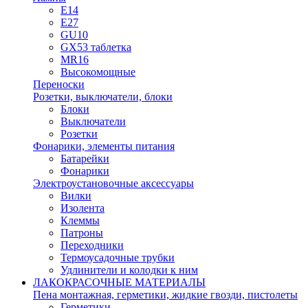
E14
E27
GU10
GX53 таблетка
MR16
Высокомощные
Переноски
Розетки, выключатели, блоки
Блоки
Выключатели
Розетки
Фонарики, элементы питания
Батарейки
Фонарики
Электроустановочные аксессуары
Вилки
Изолента
Клеммы
Патроны
Переходники
Термоусадочные трубки
Удлинители и колодки к ним
ЛАКОКРАСОЧНЫЕ МАТЕРИАЛЫ
Пена монтажная, герметики, жидкие гвозди, пистолеты
Герметики