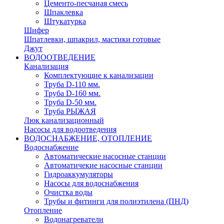
Цементо-песчаная смесь
Шпаклевка
Штукатурка
Шифер
Шпатлевки, шпакрил, мастики готовые
Джут
ВОДООТВЕДЕНИЕ
Канализация
Комплектующие к канализации
Труба D-110 мм.
Труба D-160 мм.
Труба D-50 мм.
Труба РЫЖАЯ
Люк канализационный
Насосы для водоотведения
ВОДОСНАБЖЕНИЕ, ОТОПЛЕНИЕ
Водоснабжение
Автоматичеcкие насосные станции
Автоматичекие насосные станции
Гидроаккумуляторы
Насосы для водоснабжения
Очистка воды
Трубы и фитинги для полиэтилена (ПНД)
Отопление
Водонагреватели