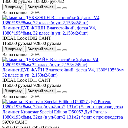
1360.00 руб./м2
1088.00 руб./м2
В корзину
Быстрый заказ
Ваша скидка: -20%
Ламинат ДУБ ФЭШН Влагостойкий, фаска V4,
1380*195*8мм, 32 класс (в уп: 2,153м2/8шт)
IDEAL Look ID02 САЙТ
1160.00 руб./м2
928.00 руб./м2
В корзину
Быстрый заказ
Ваша скидка: -20%
Ламинат ДУБ ФАЙН Влагостойкий, фаска V4, 1380*195*8мм
32 класс (в уп: 2,153м2/8шт)
IDEAL Look ID11 САЙТ
1160.00 руб./м2
928.00 руб./м2
В корзину
Быстрый заказ
Ваша скидка: -20%
Ламинат Kronostar Special Edition D50057 Дуб Ригель
1380х193х8мм, 32кл (в уп/8шт/2,131м2) *снят с производства
59709 САЙТ
950.00 руб./м2
760.00 руб./м2