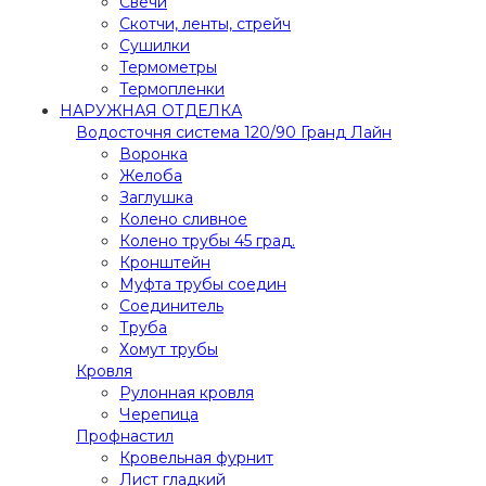
Свечи
Скотчи, ленты, стрейч
Сушилки
Термометры
Термопленки
НАРУЖНАЯ ОТДЕЛКА
Водосточня система 120/90 Гранд Лайн
Воронка
Желоба
Заглушка
Колено сливное
Колено трубы 45 град.
Кронштейн
Муфта трубы соедин
Соединитель
Труба
Хомут трубы
Кровля
Рулонная кровля
Черепица
Профнастил
Кровельная фурнит
Лист гладкий