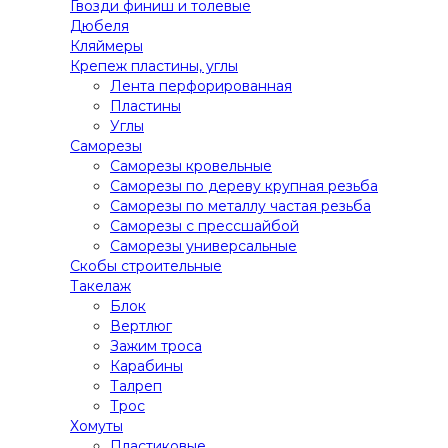
Гвозди финиш и толевые
Дюбеля
Кляймеры
Крепеж пластины, углы
Лента перфорированная
Пластины
Углы
Саморезы
Саморезы кровельные
Саморезы по дереву крупная резьба
Саморезы по металлу частая резьба
Саморезы с прессшайбой
Саморезы универсальные
Скобы строительные
Такелаж
Блок
Вертлюг
Зажим троса
Карабины
Талреп
Трос
Хомуты
Пластиковые