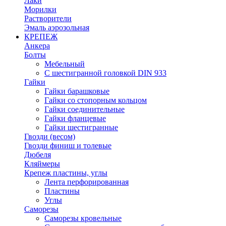
Лаки
Морилки
Растворители
Эмаль аэрозольная
КРЕПЕЖ
Анкера
Болты
Мебельный
С шестигранной головкой DIN 933
Гайки
Гайки барашковые
Гайки со стопорным кольцом
Гайки соединительные
Гайки фланцевые
Гайки шестигранные
Гвозди (весом)
Гвозди финиш и толевые
Дюбеля
Кляймеры
Крепеж пластины, углы
Лента перфорированная
Пластины
Углы
Саморезы
Саморезы кровельные