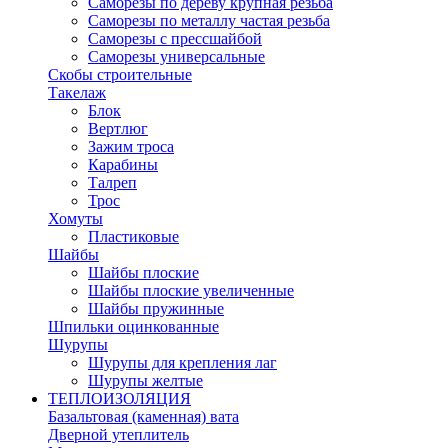
Саморезы по дереву крупная резьба
Саморезы по металлу частая резьба
Саморезы с прессшайбой
Саморезы универсальные
Скобы строительные
Такелаж
Блок
Вертлюг
Зажим троса
Карабины
Талреп
Трос
Хомуты
Пластиковые
Шайбы
Шайбы плоские
Шайбы плоские увеличенные
Шайбы пружинные
Шпильки оцинкованные
Шурупы
Шурупы для крепления лаг
Шурупы желтые
ТЕПЛОИЗОЛЯЦИЯ
Базальтовая (каменная) вата
Дверной утеплитель