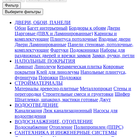
Фильтр
Выберите фильтры
ДВЕРИ, ОБОИ, ПАНЕЛИ
Обои
Багет интерьерный
Бордюры к обоям
Двери
Царговые (ПВХ и Ламинированные)
Карнизы и
комплектующие
Плинтуса потолочные
Входные двери
Двери Ламинированные
Панели стеновые, потолочные,
комплектующие
Фартуки
Подоконники
Наборы для
раздвижных дверей и врезки замков
Замки, ручки, петли
НАПОЛЬНЫЕ ПОКРЫТИЯ
Ламинат
Линолеум
Керамическая плитка
Ковровые
покрытия
Клей для линолеума
Напольные плинтуса,
фурнитура
Порожки
Подложки
СТРОЙМАТЕРИАЛЫ
Материалы древесно-плитные
Металлопрокат
Стены и
перегородки
Строительные смеси и грунтовки
Шифер
Шпатлевки, шпакрил, мастики готовые
Джут
ВОДООТВЕДЕНИЕ
Канализация
Люк канализационный
Насосы для
водоотведения
ВОДОСНАБЖЕНИЕ, ОТОПЛЕНИЕ
Водоснабжение
Отопление
Полипропилен (ППРС)
САНТЕХНИКА И ИНЖЕНЕРНЫЕ СИСТЕМЫ