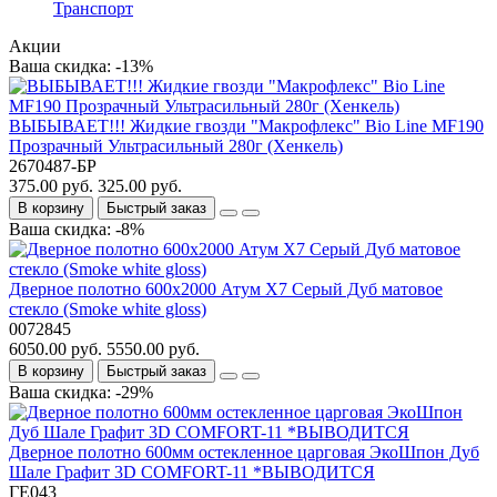
Транспорт
Акции
Ваша скидка: -13%
ВЫБЫВАЕТ!!! Жидкие гвозди "Макрофлекс" Bio Line MF190
Прозрачный Ультрасильный 280г (Хенкель)
2670487-БР
375.00 руб.
325.00 руб.
В корзину
Быстрый заказ
Ваша скидка: -8%
Дверное полотно 600x2000 Атум Х7 Серый Дуб матовое
стекло (Smoke white gloss)
0072845
6050.00 руб.
5550.00 руб.
В корзину
Быстрый заказ
Ваша скидка: -29%
Дверное полотно 600мм остекленное царговая ЭкоШпон Дуб
Шале Графит 3D COMFORT-11 *ВЫВОДИТСЯ
ГЕ043