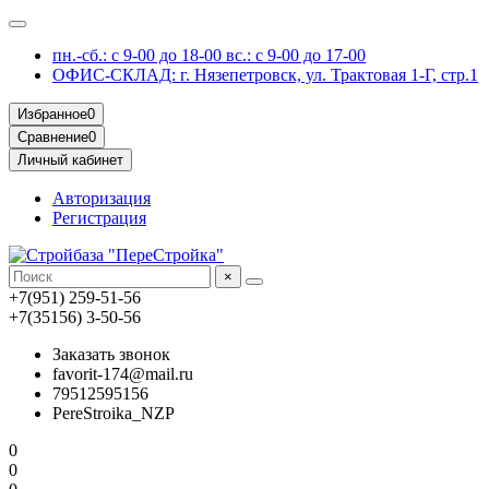
пн.-сб.: с 9-00 до 18-00 вс.: с 9-00 до 17-00
ОФИС-СКЛАД: г. Нязепетровск, ул. Трактовая 1-Г, стр.1
Избранное
0
Сравнение
0
Личный кабинет
Авторизация
Регистрация
×
+7(951) 259-51-56
+7(35156) 3-50-56
Заказать звонок
favorit-174@mail.ru
79512595156
PereStroika_NZP
0
0