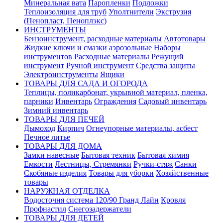
Минеральная вата
Паропленки
Подложки
Теплоизоляция для труб
Уполтнители
Экструзия
(Пенопласт, Пеноплэкс)
ИНСТРУМЕНТЫ
Бензоинструмент, расходные материалы
Автотовары
Жидкие ключи и смазки аэрозольные
Наборы
инструментов
Расходные материалы
Режущий
инструмент
Ручной инструмент
Средства защиты
Электроинструменты
Ящики
ТОВАРЫ ДЛЯ САДА И ОГОРОДА
Теплицы, поликарбонат, укрывной материал, пленка,
парники
Инвентарь
Ограждения
Садовый инвентарь
Зимний инвентарь
ТОВАРЫ ДЛЯ ПЕЧЕЙ
Дымоход
Кирпич
Огнеупорные материалы, асбест
Печное литье
ТОВАРЫ ДЛЯ ДОМА
Замки навесные
Бытовая техник
Бытовая химия
Емкости
Лестницы, Стремянки
Ручки-стяж
Санки
Скобяные изделия
Товары для уборки
Хозяйственные
товары
НАРУЖНАЯ ОТДЕЛКА
Водосточня система 120/90 Гранд Лайн
Кровля
Профнастил
Снегозадержатели
ТОВАРЫ ДЛЯ ДЕТЕЙ