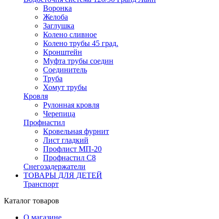
Воронка
Желоба
Заглушка
Колено сливное
Колено трубы 45 град.
Кронштейн
Муфта трубы соедин
Соединитель
Труба
Хомут трубы
Кровля
Рулонная кровля
Черепица
Профнастил
Кровельная фурнит
Лист гладкий
Профлист МП-20
Профнастил С8
Снегозадержатели
ТОВАРЫ ДЛЯ ДЕТЕЙ
Транспорт
Каталог товаров
О магазине