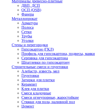
Материалы древесно-плитные
ДВП, ДСП
ОСП (OSB)
Фанера
Металлопрокат
Арматура
Полоса
Сетки
Трубы
Уголки
Стены и перегородки
Гипсокартон (ГКЛ)
Профиль для гипсокартона, подвесы, маяки
Серпянка для гипсокартона
Шпатлевки по гипсокартону
Строительные смеси и грунтовки
Алебастр, известь, мел
Грунтовки
Затирки для плитки
Керамзит
Клея для плитки
Смеси кладочные
Смеси огнеупорные, жаростойкие
Стяжки для пола, наливной пол
Цемент