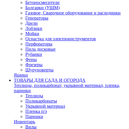
Бетоносмесители
Болгарки (УШМ)
Газовое, Сварочное оборудование и расходники
Генераторы
Дрели
Лобзики
Мойки
Оснастка для электроинструментов
Перфораторы
Пила дисковые
Рубанки
Фены
Фрезеры
Шуруповерты
Ящики
ТОВАРЫ ДЛЯ САДА И ОГОРОДА
Теплицы, поликарбонат, укрывной материал, пленка,
парники
Теплицы
Поликарбонаты
Укрывной материал
Пленка п/э
Парники
Инвентарь
Вилы