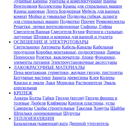
Душевые кабины
Унитазы и комплектующие
Ванны
Вентиляция
Коллекторы
Краны для стиральных машин
Краны шаровые
Лента Бордюрная
Мебель для ванных
комнат
Мойки и умывальн
Подводка гибкая, шланги
для стиральных машин
Подмотки
Прочее
Ремкомплекты
Решетки, лючки вентиляционные
Сифоны, Гофры
Смесителя Ванная
Смесителя Кухня
Фитинги стальные,
латунные
Шторки и коврики для ванной и туалета
ОСВЕЩЕНИЕ И ЭЛЕКТРОТОВАРЫ
Светильники
Автоматы
Кабель-Каналы
Кабельная
продукция
Коробки монтажные, подрозетники
Лампы
Переноски
Розетки, выключатели, блоки
Фонарики,
элементы питания
Электроустановочные аксессуары
ЛАКОКРАСОЧНЫЕ МАТЕРИАЛЫ
Пена монтажная, герметики, жидкие гвозди, пистолеты
Битумные мастики
Защита древесины
Клея
Колеры
Краски и эмали
Лаки
Морилки
Растворители
Эмаль
аэрозольная
КРЕПЕЖ
Анкера
Болты
Гайки
Гвозди (весом)
Гвозди финиш и
толевые
Дюбеля
Кляймеры
Крепеж пластины, углы
Саморезы
Скобы строительные
Такелаж
Хомуты
Шайбы
Шпильки оцинкованные
Шурупы
ТЕПЛОИЗОЛЯЦИЯ
Базальтовая (каменная) вата
Дверной утеплитель