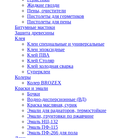
Жидкие гвозди
Пены, очистители
Пистолеты для герметиков
Пистолеты для пены
Битумные мастики
Защита древесины
Клея
Клеи специальные и универсальные
Клеи эпоксидные
Клей ПВА
Клей Столяр
Клей холодная сварка
Суперклеи
Колеры
Колер BROZEX
Краски и эмали
Бочки
Водно-дисперсионные (ВД)
Краска масляная, сурик
Эмали для радиаторов, термостойкие
Эмали, грунтовки по ржавчине
Эмаль НЦ-132
Эмаль ПФ-115
Эмаль ПФ-266 для пола