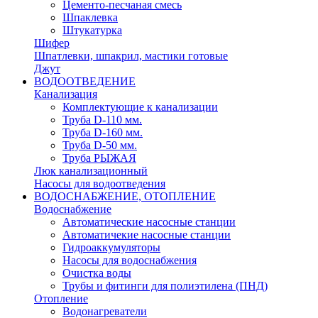
Цементо-песчаная смесь
Шпаклевка
Штукатурка
Шифер
Шпатлевки, шпакрил, мастики готовые
Джут
ВОДООТВЕДЕНИЕ
Канализация
Комплектующие к канализации
Труба D-110 мм.
Труба D-160 мм.
Труба D-50 мм.
Труба РЫЖАЯ
Люк канализационный
Насосы для водоотведения
ВОДОСНАБЖЕНИЕ, ОТОПЛЕНИЕ
Водоснабжение
Автоматичеcкие насосные станции
Автоматичекие насосные станции
Гидроаккумуляторы
Насосы для водоснабжения
Очистка воды
Трубы и фитинги для полиэтилена (ПНД)
Отопление
Водонагреватели