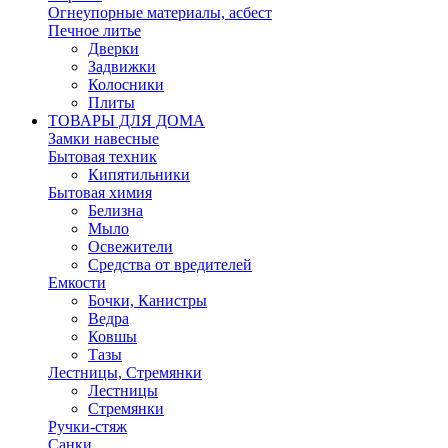
Огнеупорные материалы, асбест
Печное литье
Дверки
Задвижки
Колосники
Плиты
ТОВАРЫ ДЛЯ ДОМА
Замки навесные
Бытовая техник
Кипятильники
Бытовая химия
Белизна
Мыло
Освежители
Средства от вредителей
Емкости
Бочки, Канистры
Ведра
Ковшы
Тазы
Лестницы, Стремянки
Лестницы
Стремянки
Ручки-стяж
Санки