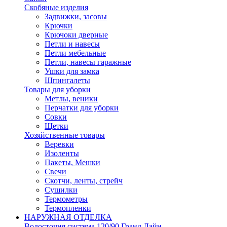
Скобяные изделия
Задвижки, засовы
Крючки
Крючоки дверные
Петли и навесы
Петли мебельные
Петли, навесы гаражные
Ушки для замка
Шпингалеты
Товары для уборки
Метлы, веники
Перчатки для уборки
Совки
Щетки
Хозяйственные товары
Веревки
Изоленты
Пакеты, Мешки
Свечи
Скотчи, ленты, стрейч
Сушилки
Термометры
Термопленки
НАРУЖНАЯ ОТДЕЛКА
Водосточня система 120/90 Гранд Лайн