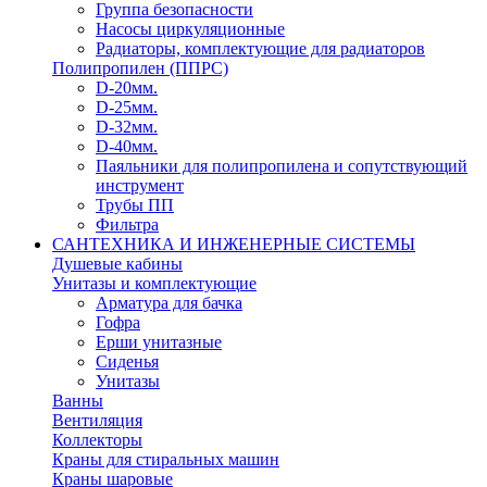
Группа безопасности
Насосы циркуляционные
Радиаторы, комплектующие для радиаторов
Полипропилен (ППРС)
D-20мм.
D-25мм.
D-32мм.
D-40мм.
Паяльники для полипропилена и сопутствующий
инструмент
Трубы ПП
Фильтра
САНТЕХНИКА И ИНЖЕНЕРНЫЕ СИСТЕМЫ
Душевые кабины
Унитазы и комплектующие
Арматура для бачка
Гофра
Ерши унитазные
Сиденья
Унитазы
Ванны
Вентиляция
Коллекторы
Краны для стиральных машин
Краны шаровые