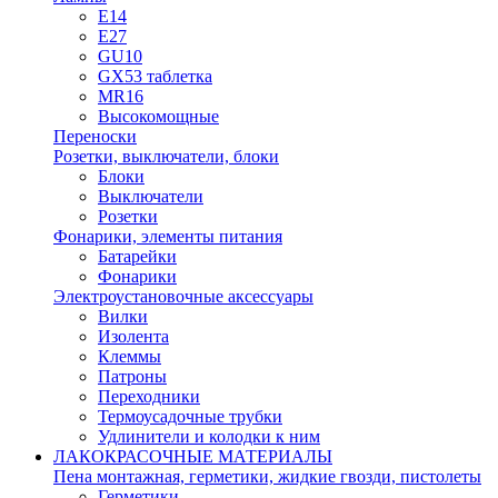
E14
E27
GU10
GX53 таблетка
MR16
Высокомощные
Переноски
Розетки, выключатели, блоки
Блоки
Выключатели
Розетки
Фонарики, элементы питания
Батарейки
Фонарики
Электроустановочные аксессуары
Вилки
Изолента
Клеммы
Патроны
Переходники
Термоусадочные трубки
Удлинители и колодки к ним
ЛАКОКРАСОЧНЫЕ МАТЕРИАЛЫ
Пена монтажная, герметики, жидкие гвозди, пистолеты
Герметики