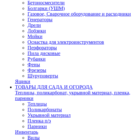
Бетоносмесители
Болгарки (УШМ)
Газовое, Сварочное оборудование и расходники
Генераторы
Дрели
Лобзики
Мойки
Оснастка для электроинструментов
Перфораторы
Пила дисковые
Рубанки
Фены
Фрезеры
Шуруповерты
Ящики
ТОВАРЫ ДЛЯ САДА И ОГОРОДА
Теплицы, поликарбонат, укрывной материал, пленка,
парники
Теплицы
Поликарбонаты
Укрывной материал
Пленка п/э
Парники
Инвентарь
Вилы