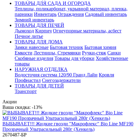
ТОВАРЫ ДЛЯ САДА И ОГОРОДА
Теплицы, поликарбонат, укрывной материал, пленка,
парники
Инвентарь
Ограждения
Садовый инвентарь
Зимний инвентарь
ТОВАРЫ ДЛЯ ПЕЧЕЙ
Дымоход
Кирпич
Огнеупорные материалы, асбест
Печное литье
ТОВАРЫ ДЛЯ ДОМА
Замки навесные
Бытовая техник
Бытовая химия
Емкости
Лестницы, Стремянки
Ручки-стяж
Санки
Скобяные изделия
Товары для уборки
Хозяйственные
товары
НАРУЖНАЯ ОТДЕЛКА
Водосточня система 120/90 Гранд Лайн
Кровля
Профнастил
Снегозадержатели
ТОВАРЫ ДЛЯ ДЕТЕЙ
Транспорт
Акции
Ваша скидка: -13%
ВЫБЫВАЕТ!!! Жидкие гвозди "Макрофлекс" Bio Line MF190
Прозрачный Ультрасильный 280г (Хенкель)
2670487-БР