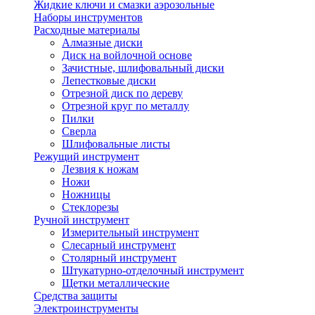
Жидкие ключи и смазки аэрозольные
Наборы инструментов
Расходные материалы
Алмазные диски
Диск на войлочной основе
Зачистные, шлифовальный диски
Лепестковые диски
Отрезной диск по дереву
Отрезной круг по металлу
Пилки
Сверла
Шлифовальные листы
Режущий инструмент
Лезвия к ножам
Ножи
Ножницы
Стеклорезы
Ручной инструмент
Измерительный инструмент
Слесарный инструмент
Столярный инструмент
Штукатурно-отделочный инструмент
Щетки металлические
Средства защиты
Электроинструменты