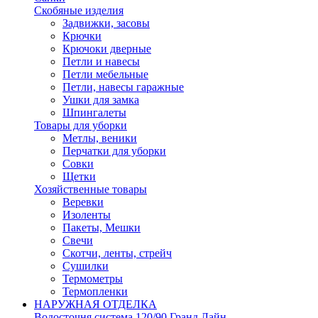
Скобяные изделия
Задвижки, засовы
Крючки
Крючоки дверные
Петли и навесы
Петли мебельные
Петли, навесы гаражные
Ушки для замка
Шпингалеты
Товары для уборки
Метлы, веники
Перчатки для уборки
Совки
Щетки
Хозяйственные товары
Веревки
Изоленты
Пакеты, Мешки
Свечи
Скотчи, ленты, стрейч
Сушилки
Термометры
Термопленки
НАРУЖНАЯ ОТДЕЛКА
Водосточня система 120/90 Гранд Лайн