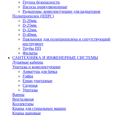
Группа безопасности
Насосы циркуляционные
Радиаторы, комплектующие для радиаторов
Полипропилен (ППРС)
D-20мм.
D-25мм.
D-32мм.
D-40мм.
Паяльники для полипропилена и сопутствующий
инструмент
Трубы ПП
Фильтра
САНТЕХНИКА И ИНЖЕНЕРНЫЕ СИСТЕМЫ
Душевые кабины
Унитазы и комплектующие
Арматура для бачка
Гофра
Ерши унитазные
Сиденья
Унитазы
Ванны
Вентиляция
Коллекторы
Краны для стиральных машин
Краны шаровые