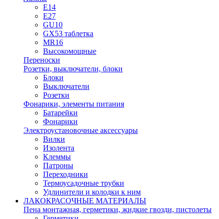
E14
E27
GU10
GX53 таблетка
MR16
Высокомощные
Переноски
Розетки, выключатели, блоки
Блоки
Выключатели
Розетки
Фонарики, элементы питания
Батарейки
Фонарики
Электроустановочные аксессуары
Вилки
Изолента
Клеммы
Патроны
Переходники
Термоусадочные трубки
Удлинители и колодки к ним
ЛАКОКРАСОЧНЫЕ МАТЕРИАЛЫ
Пена монтажная, герметики, жидкие гвозди, пистолеты
Герметики