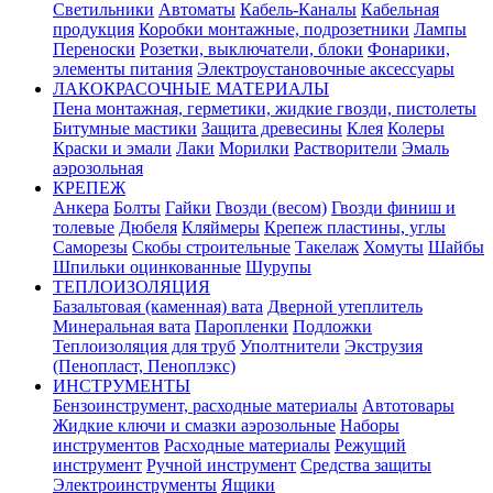
Светильники
Автоматы
Кабель-Каналы
Кабельная
продукция
Коробки монтажные, подрозетники
Лампы
Переноски
Розетки, выключатели, блоки
Фонарики,
элементы питания
Электроустановочные аксессуары
ЛАКОКРАСОЧНЫЕ МАТЕРИАЛЫ
Пена монтажная, герметики, жидкие гвозди, пистолеты
Битумные мастики
Защита древесины
Клея
Колеры
Краски и эмали
Лаки
Морилки
Растворители
Эмаль
аэрозольная
КРЕПЕЖ
Анкера
Болты
Гайки
Гвозди (весом)
Гвозди финиш и
толевые
Дюбеля
Кляймеры
Крепеж пластины, углы
Саморезы
Скобы строительные
Такелаж
Хомуты
Шайбы
Шпильки оцинкованные
Шурупы
ТЕПЛОИЗОЛЯЦИЯ
Базальтовая (каменная) вата
Дверной утеплитель
Минеральная вата
Паропленки
Подложки
Теплоизоляция для труб
Уполтнители
Экструзия
(Пенопласт, Пеноплэкс)
ИНСТРУМЕНТЫ
Бензоинструмент, расходные материалы
Автотовары
Жидкие ключи и смазки аэрозольные
Наборы
инструментов
Расходные материалы
Режущий
инструмент
Ручной инструмент
Средства защиты
Электроинструменты
Ящики