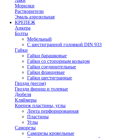
Лаки
Морилки
Растворители
Эмаль аэрозольная
КРЕПЕЖ
Анкера
Болты
Мебельный
С шестигранной головкой DIN 933
Гайки
Гайки барашковые
Гайки со стопорным кольцом
Гайки соединительные
Гайки фланцевые
Гайки шестигранные
Гвозди (весом)
Гвозди финиш и толевые
Дюбеля
Кляймеры
Крепеж пластины, углы
Лента перфорированная
Пластины
Углы
Саморезы
Саморезы кровельные