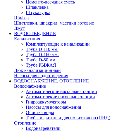
Цементо-песчаная смесь
Шпаклевка
Штукатурка
Шифер
Шпатлевки, шпакрил, мастики готовые
Джут
ВОДООТВЕДЕНИЕ
Канализация
Комплектующие к канализации
Труба D-110 мм.
Труба D-160 мм.
Труба D-50 мм.
Труба РЫЖАЯ
Люк канализационный
Насосы для водоотведения
ВОДОСНАБЖЕНИЕ, ОТОПЛЕНИЕ
Водоснабжение
Автоматичеcкие насосные станции
Автоматичекие насосные станции
Гидроаккумуляторы
Насосы для водоснабжения
Очистка воды
Трубы и фитинги для полиэтилена (ПНД)
Отопление
Водонагреватели