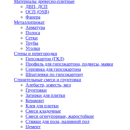
Материалы древесно-плитные
ДВП, ДСП
ОСП (OSB)
Фанера
Металлопрокат
Арматура
Полоса
Сетки
Трубы
Уголки
Стены и перегородки
Гипсокартон (ГКЛ)
Профиль для гипсокартона, подвесы, маяки
Серпянка для гипсокартона
Шпатлевки по гипсокартону
Строительные смеси и грунтовки
Алебастр, известь, мел
Грунтовки
Затирки для плитки
Керамзит
Клея для плитки
Смеси кладочные
Смеси огнеупорные, жаростойкие
Стяжки для пола, наливной пол
Цемент