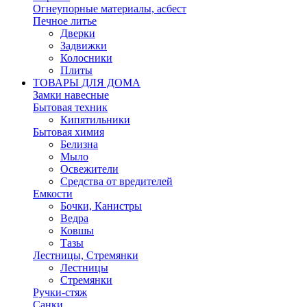
Огнеупорные материалы, асбест
Печное литье
Дверки
Задвижки
Колосники
Плиты
ТОВАРЫ ДЛЯ ДОМА
Замки навесные
Бытовая техник
Кипятильники
Бытовая химия
Белизна
Мыло
Освежители
Средства от вредителей
Емкости
Бочки, Канистры
Ведра
Ковшы
Тазы
Лестницы, Стремянки
Лестницы
Стремянки
Ручки-стяж
Санки