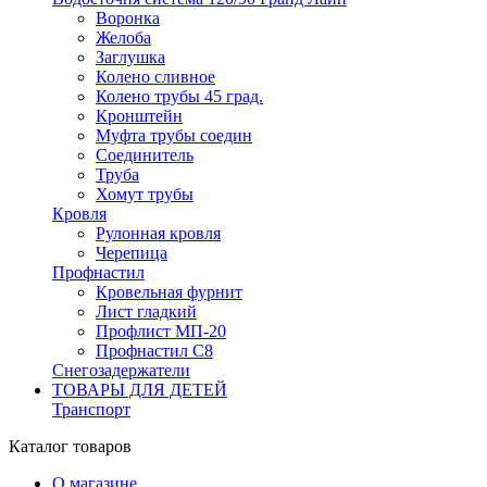
Воронка
Желоба
Заглушка
Колено сливное
Колено трубы 45 град.
Кронштейн
Муфта трубы соедин
Соединитель
Труба
Хомут трубы
Кровля
Рулонная кровля
Черепица
Профнастил
Кровельная фурнит
Лист гладкий
Профлист МП-20
Профнастил С8
Снегозадержатели
ТОВАРЫ ДЛЯ ДЕТЕЙ
Транспорт
Каталог товаров
О магазине