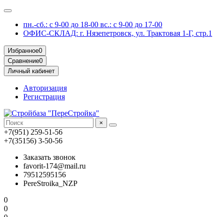
пн.-сб.: с 9-00 до 18-00 вс.: с 9-00 до 17-00
ОФИС-СКЛАД: г. Нязепетровск, ул. Трактовая 1-Г, стр.1
Избранное
0
Сравнение
0
Личный кабинет
Авторизация
Регистрация
×
+7(951) 259-51-56
+7(35156) 3-50-56
Заказать звонок
favorit-174@mail.ru
79512595156
PereStroika_NZP
0
0