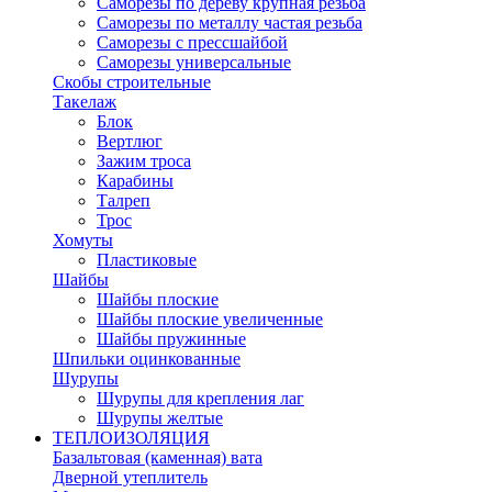
Саморезы по дереву крупная резьба
Саморезы по металлу частая резьба
Саморезы с прессшайбой
Саморезы универсальные
Скобы строительные
Такелаж
Блок
Вертлюг
Зажим троса
Карабины
Талреп
Трос
Хомуты
Пластиковые
Шайбы
Шайбы плоские
Шайбы плоские увеличенные
Шайбы пружинные
Шпильки оцинкованные
Шурупы
Шурупы для крепления лаг
Шурупы желтые
ТЕПЛОИЗОЛЯЦИЯ
Базальтовая (каменная) вата
Дверной утеплитель