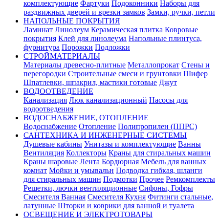
комплектующие
Фартуки
Подоконники
Наборы для
раздвижных дверей и врезки замков
Замки, ручки, петли
НАПОЛЬНЫЕ ПОКРЫТИЯ
Ламинат
Линолеум
Керамическая плитка
Ковровые
покрытия
Клей для линолеума
Напольные плинтуса,
фурнитура
Порожки
Подложки
СТРОЙМАТЕРИАЛЫ
Материалы древесно-плитные
Металлопрокат
Стены и
перегородки
Строительные смеси и грунтовки
Шифер
Шпатлевки, шпакрил, мастики готовые
Джут
ВОДООТВЕДЕНИЕ
Канализация
Люк канализационный
Насосы для
водоотведения
ВОДОСНАБЖЕНИЕ, ОТОПЛЕНИЕ
Водоснабжение
Отопление
Полипропилен (ППРС)
САНТЕХНИКА И ИНЖЕНЕРНЫЕ СИСТЕМЫ
Душевые кабины
Унитазы и комплектующие
Ванны
Вентиляция
Коллекторы
Краны для стиральных машин
Краны шаровые
Лента Бордюрная
Мебель для ванных
комнат
Мойки и умывальн
Подводка гибкая, шланги
для стиральных машин
Подмотки
Прочее
Ремкомплекты
Решетки, лючки вентиляционные
Сифоны, Гофры
Смесителя Ванная
Смесителя Кухня
Фитинги стальные,
латунные
Шторки и коврики для ванной и туалета
ОСВЕЩЕНИЕ И ЭЛЕКТРОТОВАРЫ