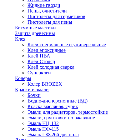
Жидкие гвозди
Пены, очистители
Пистолеты для герметиков
Пистолеты для пены
Битумные мастики
Защита древесины
Клея
Клеи специальные и универсальные
Клеи эпоксидные
Клей ПВА
Клей Столяр
Клей холодная сварка
Суперклеи
Колеры
Колер BROZEX
Краски и эмали
Бочки
Водно-дисперсионные (ВД)
Краска масляная, сурик
Эмали для радиаторов, термостойкие
Эмали, грунтовки по ржавчине
Эмаль НЦ-132
Эмаль ПФ-115
Эмаль ПФ-266 для пола