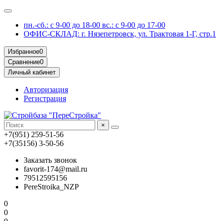
пн.-сб.: с 9-00 до 18-00 вс.: с 9-00 до 17-00
ОФИС-СКЛАД: г. Нязепетровск, ул. Трактовая 1-Г, стр.1
Избранное
0
Сравнение
0
Личный кабинет
Авторизация
Регистрация
×
+7(951) 259-51-56
+7(35156) 3-50-56
Заказать звонок
favorit-174@mail.ru
79512595156
PereStroika_NZP
0
0