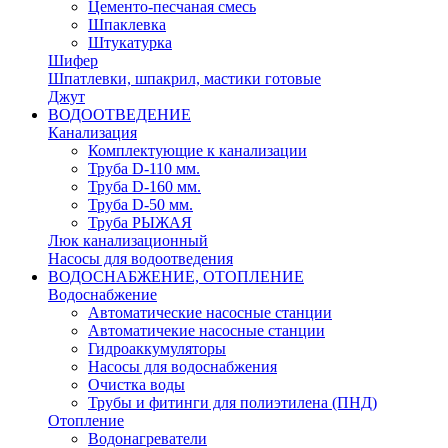
Цементо-песчаная смесь
Шпаклевка
Штукатурка
Шифер
Шпатлевки, шпакрил, мастики готовые
Джут
ВОДООТВЕДЕНИЕ
Канализация
Комплектующие к канализации
Труба D-110 мм.
Труба D-160 мм.
Труба D-50 мм.
Труба РЫЖАЯ
Люк канализационный
Насосы для водоотведения
ВОДОСНАБЖЕНИЕ, ОТОПЛЕНИЕ
Водоснабжение
Автоматичеcкие насосные станции
Автоматичекие насосные станции
Гидроаккумуляторы
Насосы для водоснабжения
Очистка воды
Трубы и фитинги для полиэтилена (ПНД)
Отопление
Водонагреватели