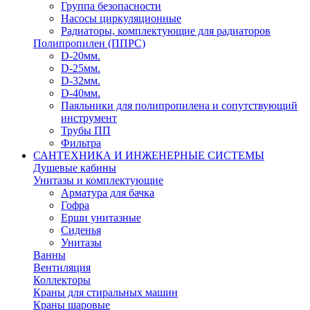
Группа безопасности
Насосы циркуляционные
Радиаторы, комплектующие для радиаторов
Полипропилен (ППРС)
D-20мм.
D-25мм.
D-32мм.
D-40мм.
Паяльники для полипропилена и сопутствующий
инструмент
Трубы ПП
Фильтра
САНТЕХНИКА И ИНЖЕНЕРНЫЕ СИСТЕМЫ
Душевые кабины
Унитазы и комплектующие
Арматура для бачка
Гофра
Ерши унитазные
Сиденья
Унитазы
Ванны
Вентиляция
Коллекторы
Краны для стиральных машин
Краны шаровые