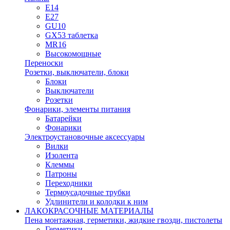
E14
E27
GU10
GX53 таблетка
MR16
Высокомощные
Переноски
Розетки, выключатели, блоки
Блоки
Выключатели
Розетки
Фонарики, элементы питания
Батарейки
Фонарики
Электроустановочные аксессуары
Вилки
Изолента
Клеммы
Патроны
Переходники
Термоусадочные трубки
Удлинители и колодки к ним
ЛАКОКРАСОЧНЫЕ МАТЕРИАЛЫ
Пена монтажная, герметики, жидкие гвозди, пистолеты
Герметики