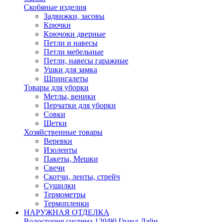
Скобяные изделия
Задвижки, засовы
Крючки
Крючоки дверные
Петли и навесы
Петли мебельные
Петли, навесы гаражные
Ушки для замка
Шпингалеты
Товары для уборки
Метлы, веники
Перчатки для уборки
Совки
Щетки
Хозяйственные товары
Веревки
Изоленты
Пакеты, Мешки
Свечи
Скотчи, ленты, стрейч
Сушилки
Термометры
Термопленки
НАРУЖНАЯ ОТДЕЛКА
Водосточня система 120/90 Гранд Лайн