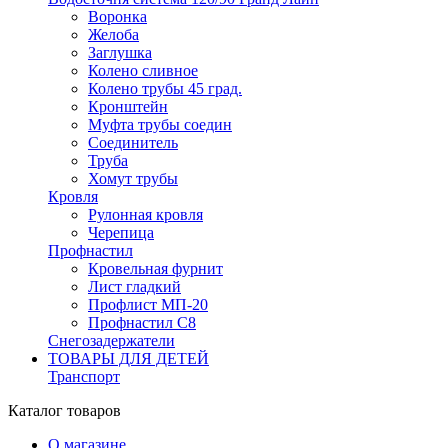
Воронка
Желоба
Заглушка
Колено сливное
Колено трубы 45 град.
Кронштейн
Муфта трубы соедин
Соединитель
Труба
Хомут трубы
Кровля
Рулонная кровля
Черепица
Профнастил
Кровельная фурнит
Лист гладкий
Профлист МП-20
Профнастил С8
Снегозадержатели
ТОВАРЫ ДЛЯ ДЕТЕЙ
Транспорт
Каталог товаров
О магазине