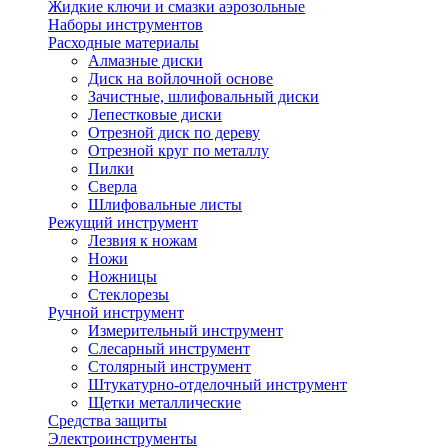
Жидкие ключи и смазки аэрозольные
Наборы инструментов
Расходные материалы
Алмазные диски
Диск на войлочной основе
Зачистные, шлифовальный диски
Лепестковые диски
Отрезной диск по дереву
Отрезной круг по металлу
Пилки
Сверла
Шлифовальные листы
Режущий инструмент
Лезвия к ножам
Ножи
Ножницы
Стеклорезы
Ручной инструмент
Измерительный инструмент
Слесарный инструмент
Столярный инструмент
Штукатурно-отделочный инструмент
Щетки металлические
Средства защиты
Электроинструменты