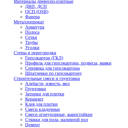
Материалы древесно-плитные
ДВП, ДСП
ОСП (OSB)
Фанера
Металлопрокат
Арматура
Полоса
Сетки
Трубы
Уголки
Стены и перегородки
Гипсокартон (ГКЛ)
Профиль для гипсокартона, подвесы, маяки
Серпянка для гипсокартона
Шпатлевки по гипсокартону
Строительные смеси и грунтовки
Алебастр, известь, мел
Грунтовки
Затирки для плитки
Керамзит
Клея для плитки
Смеси кладочные
Смеси огнеупорные, жаростойкие
Стяжки для пола, наливной пол
Цемент