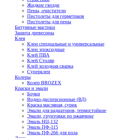
Жидкие гвозди
Пены, очистители
Пистолеты для герметиков
Пистолеты для пены
Битумные мастики
Защита древесины
Клея
Клеи специальные и универсальные
Клеи эпоксидные
Клей ПВА
Клей Столяр
Клей холодная сварка
Суперклеи
Колеры
Колер BROZEX
Краски и эмали
Бочки
Водно-дисперсионные (ВД)
Краска масляная, сурик
Эмали для радиаторов, термостойкие
Эмали, грунтовки по ржавчине
Эмаль НЦ-132
Эмаль ПФ-115
Эмаль ПФ-266 для пола