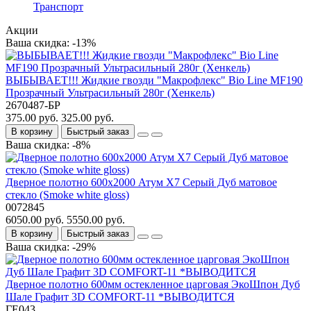
Транспорт
Акции
Ваша скидка: -13%
ВЫБЫВАЕТ!!! Жидкие гвозди "Макрофлекс" Bio Line MF190
Прозрачный Ультрасильный 280г (Хенкель)
2670487-БР
375.00 руб.
325.00 руб.
В корзину
Быстрый заказ
Ваша скидка: -8%
Дверное полотно 600x2000 Атум Х7 Серый Дуб матовое
стекло (Smoke white gloss)
0072845
6050.00 руб.
5550.00 руб.
В корзину
Быстрый заказ
Ваша скидка: -29%
Дверное полотно 600мм остекленное царговая ЭкоШпон Дуб
Шале Графит 3D COMFORT-11 *ВЫВОДИТСЯ
ГЕ043