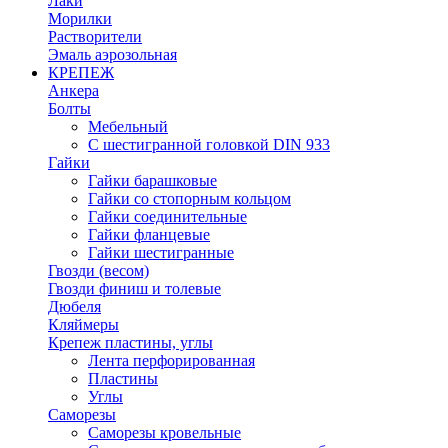
Лаки
Морилки
Растворители
Эмаль аэрозольная
КРЕПЕЖ
Анкера
Болты
Мебельный
С шестигранной головкой DIN 933
Гайки
Гайки барашковые
Гайки со стопорным кольцом
Гайки соединительные
Гайки фланцевые
Гайки шестигранные
Гвозди (весом)
Гвозди финиш и толевые
Дюбеля
Кляймеры
Крепеж пластины, углы
Лента перфорированная
Пластины
Углы
Саморезы
Саморезы кровельные