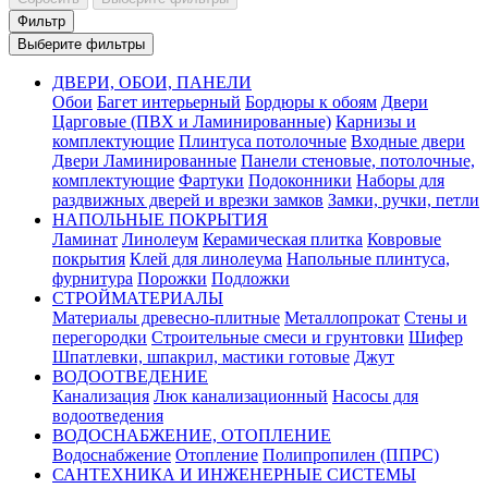
Фильтр
Выберите фильтры
ДВЕРИ, ОБОИ, ПАНЕЛИ
Обои
Багет интерьерный
Бордюры к обоям
Двери
Царговые (ПВХ и Ламинированные)
Карнизы и
комплектующие
Плинтуса потолочные
Входные двери
Двери Ламинированные
Панели стеновые, потолочные,
комплектующие
Фартуки
Подоконники
Наборы для
раздвижных дверей и врезки замков
Замки, ручки, петли
НАПОЛЬНЫЕ ПОКРЫТИЯ
Ламинат
Линолеум
Керамическая плитка
Ковровые
покрытия
Клей для линолеума
Напольные плинтуса,
фурнитура
Порожки
Подложки
СТРОЙМАТЕРИАЛЫ
Материалы древесно-плитные
Металлопрокат
Стены и
перегородки
Строительные смеси и грунтовки
Шифер
Шпатлевки, шпакрил, мастики готовые
Джут
ВОДООТВЕДЕНИЕ
Канализация
Люк канализационный
Насосы для
водоотведения
ВОДОСНАБЖЕНИЕ, ОТОПЛЕНИЕ
Водоснабжение
Отопление
Полипропилен (ППРС)
САНТЕХНИКА И ИНЖЕНЕРНЫЕ СИСТЕМЫ