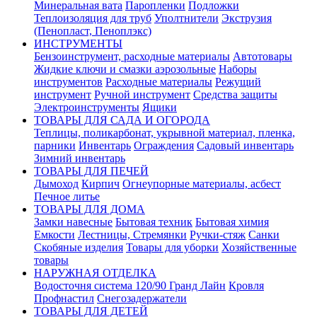
Минеральная вата
Паропленки
Подложки
Теплоизоляция для труб
Уполтнители
Экструзия
(Пенопласт, Пеноплэкс)
ИНСТРУМЕНТЫ
Бензоинструмент, расходные материалы
Автотовары
Жидкие ключи и смазки аэрозольные
Наборы
инструментов
Расходные материалы
Режущий
инструмент
Ручной инструмент
Средства защиты
Электроинструменты
Ящики
ТОВАРЫ ДЛЯ САДА И ОГОРОДА
Теплицы, поликарбонат, укрывной материал, пленка,
парники
Инвентарь
Ограждения
Садовый инвентарь
Зимний инвентарь
ТОВАРЫ ДЛЯ ПЕЧЕЙ
Дымоход
Кирпич
Огнеупорные материалы, асбест
Печное литье
ТОВАРЫ ДЛЯ ДОМА
Замки навесные
Бытовая техник
Бытовая химия
Емкости
Лестницы, Стремянки
Ручки-стяж
Санки
Скобяные изделия
Товары для уборки
Хозяйственные
товары
НАРУЖНАЯ ОТДЕЛКА
Водосточня система 120/90 Гранд Лайн
Кровля
Профнастил
Снегозадержатели
ТОВАРЫ ДЛЯ ДЕТЕЙ