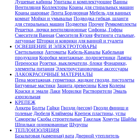
Душевые кабины
Унитазы и комплектующие
Ванны
Вентиляция
Коллекторы
Краны для стиральных машин
Краны шаровые
Лента Бордюрная
Мебель для ванных
комнат
Мойки и умывальн
Подводка гибкая, шланги
для стиральных машин
Подмотки
Прочее
Ремкомплекты
Решетки, лючки вентиляционные
Сифоны, Гофры
Смесителя Ванная
Смесителя Кухня
Фитинги стальные,
латунные
Шторки и коврики для ванной и туалета
ОСВЕЩЕНИЕ И ЭЛЕКТРОТОВАРЫ
Светильники
Автоматы
Кабель-Каналы
Кабельная
продукция
Коробки монтажные, подрозетники
Лампы
Переноски
Розетки, выключатели, блоки
Фонарики,
элементы питания
Электроустановочные аксессуары
ЛАКОКРАСОЧНЫЕ МАТЕРИАЛЫ
Пена монтажная, герметики, жидкие гвозди, пистолеты
Битумные мастики
Защита древесины
Клея
Колеры
Краски и эмали
Лаки
Морилки
Растворители
Эмаль
аэрозольная
КРЕПЕЖ
Анкера
Болты
Гайки
Гвозди (весом)
Гвозди финиш и
толевые
Дюбеля
Кляймеры
Крепеж пластины, углы
Саморезы
Скобы строительные
Такелаж
Хомуты
Шайбы
Шпильки оцинкованные
Шурупы
ТЕПЛОИЗОЛЯЦИЯ
Базальтовая (каменная) вата
Дверной утеплитель