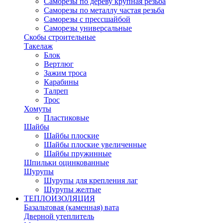
Саморезы по дереву крупная резьба
Саморезы по металлу частая резьба
Саморезы с прессшайбой
Саморезы универсальные
Скобы строительные
Такелаж
Блок
Вертлюг
Зажим троса
Карабины
Талреп
Трос
Хомуты
Пластиковые
Шайбы
Шайбы плоские
Шайбы плоские увеличенные
Шайбы пружинные
Шпильки оцинкованные
Шурупы
Шурупы для крепления лаг
Шурупы желтые
ТЕПЛОИЗОЛЯЦИЯ
Базальтовая (каменная) вата
Дверной утеплитель