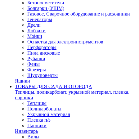
Бетоносмесители
Болгарки (УШМ)
Газовое, Сварочное оборудование и расходники
Генераторы
Дрели
Лобзики
Мойки
Оснастка для электроинструментов
Перфораторы
Пила дисковые
Рубанки
Фены
Фрезеры
Шуруповерты
Ящики
ТОВАРЫ ДЛЯ САДА И ОГОРОДА
Теплицы, поликарбонат, укрывной материал, пленка,
парники
Теплицы
Поликарбонаты
Укрывной материал
Пленка п/э
Парники
Инвентарь
Вилы