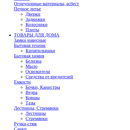
Огнеупорные материалы, асбест
Печное литье
Дверки
Задвижки
Колосники
Плиты
ТОВАРЫ ДЛЯ ДОМА
Замки навесные
Бытовая техник
Кипятильники
Бытовая химия
Белизна
Мыло
Освежители
Средства от вредителей
Емкости
Бочки, Канистры
Ведра
Ковшы
Тазы
Лестницы, Стремянки
Лестницы
Стремянки
Ручки-стяж
Санки