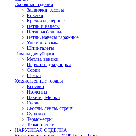
Скобяные изделия
Задвижки, засовы
Крючки
Крючоки дверные
Петли и навесы
Петли мебельные
Петли, навесы гаражные
Ушки для замка
Шпингалеты
Товары для уборки
Метлы, веники
Перчатки для уборки
Совки
Щетки
Хозяйственные товары
Веревки
Изоленты
Пакеты, Мешки
Свечи
Скотчи, ленты, стрейч
Сушилки
Термометры
Термопленки
НАРУЖНАЯ ОТДЕЛКА
Водосточня система 120/90 Гранд Лайн