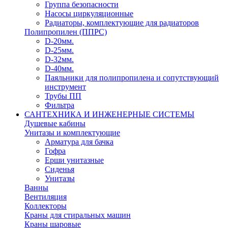
Группа безопасности
Насосы циркуляционные
Радиаторы, комплектующие для радиаторов
Полипропилен (ППРС)
D-20мм.
D-25мм.
D-32мм.
D-40мм.
Паяльники для полипропилена и сопутствующий
инструмент
Трубы ПП
Фильтра
САНТЕХНИКА И ИНЖЕНЕРНЫЕ СИСТЕМЫ
Душевые кабины
Унитазы и комплектующие
Арматура для бачка
Гофра
Ерши унитазные
Сиденья
Унитазы
Ванны
Вентиляция
Коллекторы
Краны для стиральных машин
Краны шаровые