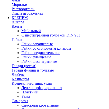
Лаки
Морилки
Растворители
Эмаль аэрозольная
КРЕПЕЖ
Анкера
Болты
Мебельный
С шестигранной головкой DIN 933
Гайки
Гайки барашковые
Гайки со стопорным кольцом
Гайки соединительные
Гайки фланцевые
Гайки шестигранные
Гвозди (весом)
Гвозди финиш и толевые
Дюбеля
Кляймеры
Крепеж пластины, углы
Лента перфорированная
Пластины
Углы
Саморезы
Саморезы кровельные