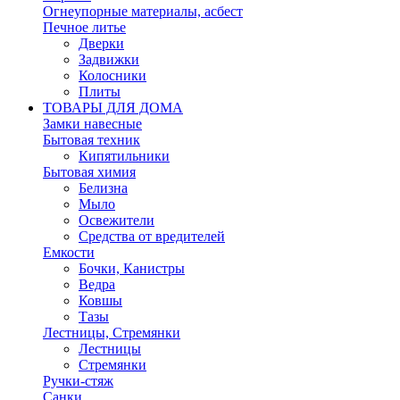
Огнеупорные материалы, асбест
Печное литье
Дверки
Задвижки
Колосники
Плиты
ТОВАРЫ ДЛЯ ДОМА
Замки навесные
Бытовая техник
Кипятильники
Бытовая химия
Белизна
Мыло
Освежители
Средства от вредителей
Емкости
Бочки, Канистры
Ведра
Ковшы
Тазы
Лестницы, Стремянки
Лестницы
Стремянки
Ручки-стяж
Санки