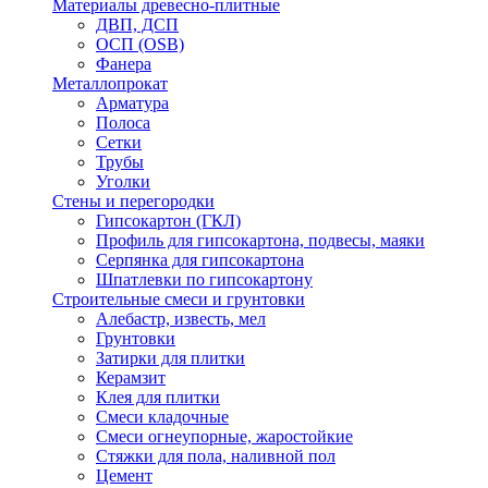
Материалы древесно-плитные
ДВП, ДСП
ОСП (OSB)
Фанера
Металлопрокат
Арматура
Полоса
Сетки
Трубы
Уголки
Стены и перегородки
Гипсокартон (ГКЛ)
Профиль для гипсокартона, подвесы, маяки
Серпянка для гипсокартона
Шпатлевки по гипсокартону
Строительные смеси и грунтовки
Алебастр, известь, мел
Грунтовки
Затирки для плитки
Керамзит
Клея для плитки
Смеси кладочные
Смеси огнеупорные, жаростойкие
Стяжки для пола, наливной пол
Цемент