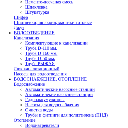
Цементо-песчаная смесь
Шпаклевка
Штукатурка
Шифер
Шпатлевки, шпакрил, мастики готовые
Джут
ВОДООТВЕДЕНИЕ
Канализация
Комплектующие к канализации
Труба D-110 мм.
Труба D-160 мм.
Труба D-50 мм.
Труба РЫЖАЯ
Люк канализационный
Насосы для водоотведения
ВОДОСНАБЖЕНИЕ, ОТОПЛЕНИЕ
Водоснабжение
Автоматичеcкие насосные станции
Автоматичекие насосные станции
Гидроаккумуляторы
Насосы для водоснабжения
Очистка воды
Трубы и фитинги для полиэтилена (ПНД)
Отопление
Водонагреватели