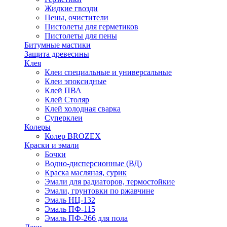
Жидкие гвозди
Пены, очистители
Пистолеты для герметиков
Пистолеты для пены
Битумные мастики
Защита древесины
Клея
Клеи специальные и универсальные
Клеи эпоксидные
Клей ПВА
Клей Столяр
Клей холодная сварка
Суперклеи
Колеры
Колер BROZEX
Краски и эмали
Бочки
Водно-дисперсионные (ВД)
Краска масляная, сурик
Эмали для радиаторов, термостойкие
Эмали, грунтовки по ржавчине
Эмаль НЦ-132
Эмаль ПФ-115
Эмаль ПФ-266 для пола