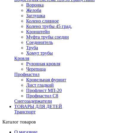
Воронка
Желоба
Заглушка
Колено сливное
Колено трубы 45 град.
Кронштейн
Муфта трубы соедин
Соединитель
Труба
Хомут трубы
Кровля
Рулонная кровля
Черепица
Профнастил
Кровельная фурнит
Лист гладкий
Профлист МП-20
Профнастил С8
Снегозадержатели
ТОВАРЫ ДЛЯ ДЕТЕЙ
Транспорт
Каталог товаров
О магазине