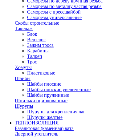
Саморезы по дереву крупная резьба
Саморезы по металлу частая резьба
Саморезы с прессшайбой
Саморезы универсальные
Скобы строительные
Такелаж
Блок
Вертлюг
Зажим троса
Карабины
Талреп
Трос
Хомуты
Пластиковые
Шайбы
Шайбы плоские
Шайбы плоские увеличенные
Шайбы пружинные
Шпильки оцинкованные
Шурупы
Шурупы для крепления лаг
Шурупы желтые
ТЕПЛОИЗОЛЯЦИЯ
Базальтовая (каменная) вата
Дверной утеплитель