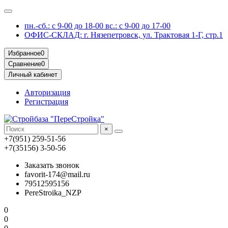
пн.-сб.: с 9-00 до 18-00 вс.: с 9-00 до 17-00
ОФИС-СКЛАД: г. Нязепетровск, ул. Трактовая 1-Г, стр.1
Избранное
0
Сравнение
0
Личный кабинет
Авторизация
Регистрация
×
+7(951) 259-51-56
+7(35156) 3-50-56
Заказать звонок
favorit-174@mail.ru
79512595156
PereStroika_NZP
0
0