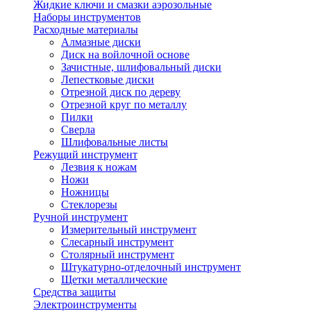
Жидкие ключи и смазки аэрозольные
Наборы инструментов
Расходные материалы
Алмазные диски
Диск на войлочной основе
Зачистные, шлифовальный диски
Лепестковые диски
Отрезной диск по дереву
Отрезной круг по металлу
Пилки
Сверла
Шлифовальные листы
Режущий инструмент
Лезвия к ножам
Ножи
Ножницы
Стеклорезы
Ручной инструмент
Измерительный инструмент
Слесарный инструмент
Столярный инструмент
Штукатурно-отделочный инструмент
Щетки металлические
Средства защиты
Электроинструменты