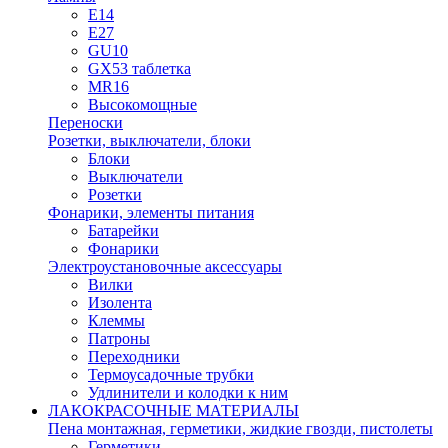
E14
E27
GU10
GX53 таблетка
MR16
Высокомощные
Переноски
Розетки, выключатели, блоки
Блоки
Выключатели
Розетки
Фонарики, элементы питания
Батарейки
Фонарики
Электроустановочные аксессуары
Вилки
Изолента
Клеммы
Патроны
Переходники
Термоусадочные трубки
Удлинители и колодки к ним
ЛАКОКРАСОЧНЫЕ МАТЕРИАЛЫ
Пена монтажная, герметики, жидкие гвозди, пистолеты
Герметики