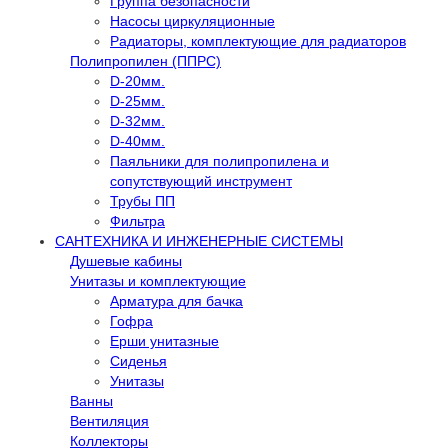
Группа безопасности
Насосы циркуляционные
Радиаторы, комплектующие для радиаторов
Полипропилен (ППРС)
D-20мм.
D-25мм.
D-32мм.
D-40мм.
Паяльники для полипропилена и
сопутствующий инструмент
Трубы ПП
Фильтра
САНТЕХНИКА И ИНЖЕНЕРНЫЕ СИСТЕМЫ
Душевые кабины
Унитазы и комплектующие
Арматура для бачка
Гофра
Ерши унитазные
Сиденья
Унитазы
Ванны
Вентиляция
Коллекторы