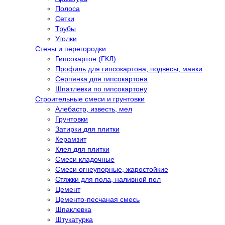
Полоса
Сетки
Трубы
Уголки
Стены и перегородки
Гипсокартон (ГКЛ)
Профиль для гипсокартона, подвесы, маяки
Серпянка для гипсокартона
Шпатлевки по гипсокартону
Строительные смеси и грунтовки
Алебастр, известь, мел
Грунтовки
Затирки для плитки
Керамзит
Клея для плитки
Смеси кладочные
Смеси огнеупорные, жаростойкие
Стяжки для пола, наливной пол
Цемент
Цементо-песчаная смесь
Шпаклевка
Штукатурка