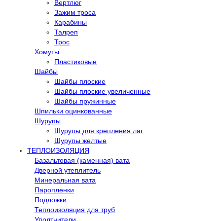
Вертлюг
Зажим троса
Карабины
Талреп
Трос
Хомуты
Пластиковые
Шайбы
Шайбы плоские
Шайбы плоские увеличенные
Шайбы пружинные
Шпильки оцинкованные
Шурупы
Шурупы для крепления лаг
Шурупы желтые
ТЕПЛОИЗОЛЯЦИЯ
Базальтовая (каменная) вата
Дверной утеплитель
Минеральная вата
Паропленки
Подложки
Теплоизоляция для труб
Уполтнители