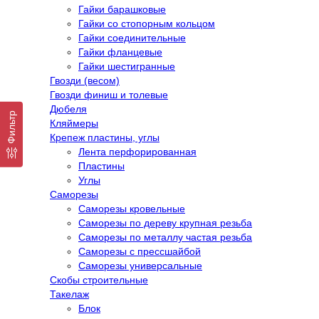
Гайки барашковые
Гайки со стопорным кольцом
Гайки соединительные
Гайки фланцевые
Гайки шестигранные
Гвозди (весом)
Гвозди финиш и толевые
Дюбеля
Фильтр
Кляймеры
Крепеж пластины, углы
Лента перфорированная
Пластины
Углы
Саморезы
Саморезы кровельные
Саморезы по дереву крупная резьба
Саморезы по металлу частая резьба
Саморезы с прессшайбой
Саморезы универсальные
Скобы строительные
Такелаж
Блок