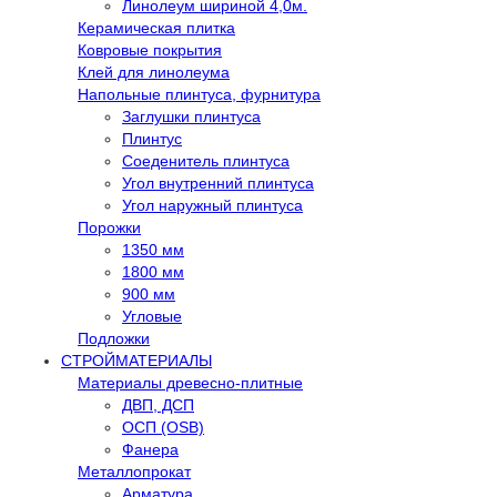
Линолеум шириной 4,0м.
Керамическая плитка
Ковровые покрытия
Клей для линолеума
Напольные плинтуса, фурнитура
Заглушки плинтуса
Плинтус
Соеденитель плинтуса
Угол внутренний плинтуса
Угол наружный плинтуса
Порожки
1350 мм
1800 мм
900 мм
Угловые
Подложки
СТРОЙМАТЕРИАЛЫ
Материалы древесно-плитные
ДВП, ДСП
ОСП (OSB)
Фанера
Металлопрокат
Арматура