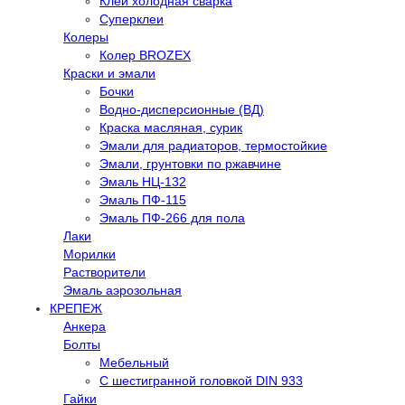
Клей холодная сварка
Суперклеи
Колеры
Колер BROZEX
Краски и эмали
Бочки
Водно-дисперсионные (ВД)
Краска масляная, сурик
Эмали для радиаторов, термостойкие
Эмали, грунтовки по ржавчине
Эмаль НЦ-132
Эмаль ПФ-115
Эмаль ПФ-266 для пола
Лаки
Морилки
Растворители
Эмаль аэрозольная
КРЕПЕЖ
Анкера
Болты
Мебельный
С шестигранной головкой DIN 933
Гайки