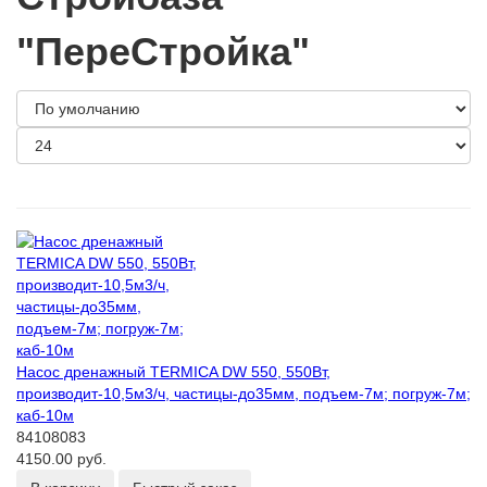
"ПереСтройка"
Насос дренажный TERMICA DW 550, 550Вт,
производит-10,5м3/ч, частицы-до35мм, подъем-7м; погруж-7м;
каб-10м
84108083
4150.00 руб.