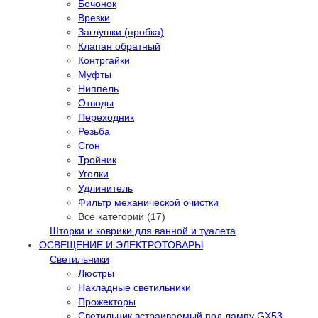
Бочонок
Врезки
Заглушки (пробка)
Клапан обратный
Контргайки
Муфты
Ниппель
Отводы
Переходник
Резьба
Сгон
Тройник
Уголки
Удлинитель
Фильтр механической очистки
Все категории (17)
Шторки и коврики для ванной и туалета
ОСВЕЩЕНИЕ И ЭЛЕКТРОТОВАРЫ
Светильники
Люстры
Накладные светильники
Прожекторы
Светильник встраиваемый под лампу GX53