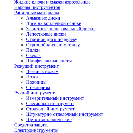
Жидкие ключи и смазки аэрозольные
Наборы инструментов
Расходные материалы
Алмазные диски
Диск на войлочной основе
Зачистные, шлифовальный диски
Лепестковые диски
Отрезной диск по дереву
Отрезной круг по металлу
Пилки
Сверла
Шлифовальные листы
Режущий инструмент
Лезвия к ножам
Ножи
Ножницы
Стеклорезы
Ручной инструмент
Измерительный инструмент
Слесарный инструмент
Столярный инструмент
Штукатурно-отделочный инструмент
Щетки металлические
Средства защиты
Электроинструменты