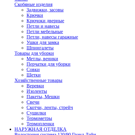
Скобяные изделия
Задвижки, засовы
Крючки
Крючоки дверные
Петли и навесы
Петли мебельные
Петли, навесы гаражные
Ушки для замка
Шпингалеты
Товары для уборки
Метлы, веники
Перчатки для уборки
Совки
Щетки
Хозяйственные товары
Веревки
Изоленты
Пакеты, Мешки
Свечи
Скотчи, ленты, стрейч
Сушилки
Термометры
Термопленки
НАРУЖНАЯ ОТДЕЛКА
Водосточня система 120/90 Гранд Лайн