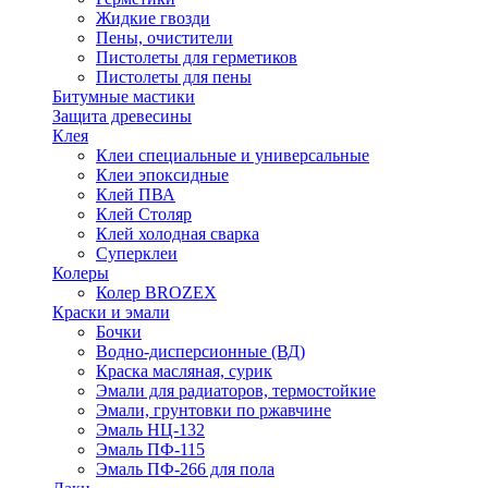
Жидкие гвозди
Пены, очистители
Пистолеты для герметиков
Пистолеты для пены
Битумные мастики
Защита древесины
Клея
Клеи специальные и универсальные
Клеи эпоксидные
Клей ПВА
Клей Столяр
Клей холодная сварка
Суперклеи
Колеры
Колер BROZEX
Краски и эмали
Бочки
Водно-дисперсионные (ВД)
Краска масляная, сурик
Эмали для радиаторов, термостойкие
Эмали, грунтовки по ржавчине
Эмаль НЦ-132
Эмаль ПФ-115
Эмаль ПФ-266 для пола