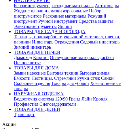
ИНСТРУМЕНТЫ
Бензоинструмент, расходные материалы
Автотовары
Жидкие ключи и смазки аэрозольные
Наборы
инструментов
Расходные материалы
Режущий
инструмент
Ручной инструмент
Средства защиты
Электроинструменты
Ящики
ТОВАРЫ ДЛЯ САДА И ОГОРОДА
Теплицы, поликарбонат, укрывной материал, пленка,
парники
Инвентарь
Ограждения
Садовый инвентарь
Зимний инвентарь
ТОВАРЫ ДЛЯ ПЕЧЕЙ
Дымоход
Кирпич
Огнеупорные материалы, асбест
Печное литье
ТОВАРЫ ДЛЯ ДОМА
Замки навесные
Бытовая техник
Бытовая химия
Емкости
Лестницы, Стремянки
Ручки-стяж
Санки
Скобяные изделия
Товары для уборки
Хозяйственные
товары
НАРУЖНАЯ ОТДЕЛКА
Водосточня система 120/90 Гранд Лайн
Кровля
Профнастил
Снегозадержатели
ТОВАРЫ ДЛЯ ДЕТЕЙ
Транспорт
Акции