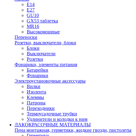
E14
E27
GU10
GX53 таблетка
MR16
Высокомощные
Переноски
Розетки, выключатели, блоки
Блоки
Выключатели
Розетки
Фонарики, элементы питания
Батарейки
Фонарики
Электроустановочные аксессуары
Вилки
Изолента
Клеммы
Патроны
Переходники
Термоусадочные трубки
Удлинители и колодки к ним
ЛАКОКРАСОЧНЫЕ МАТЕРИАЛЫ
Пена монтажная, герметики, жидкие гвозди, пистолеты
Герметики