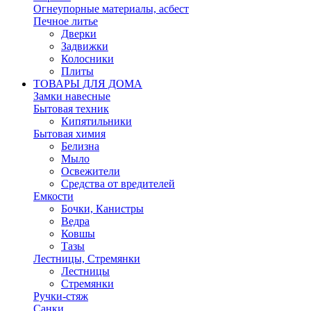
Огнеупорные материалы, асбест
Печное литье
Дверки
Задвижки
Колосники
Плиты
ТОВАРЫ ДЛЯ ДОМА
Замки навесные
Бытовая техник
Кипятильники
Бытовая химия
Белизна
Мыло
Освежители
Средства от вредителей
Емкости
Бочки, Канистры
Ведра
Ковшы
Тазы
Лестницы, Стремянки
Лестницы
Стремянки
Ручки-стяж
Санки