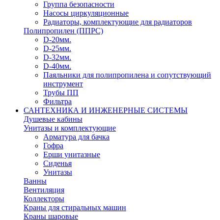
Группа безопасности
Насосы циркуляционные
Радиаторы, комплектующие для радиаторов
Полипропилен (ППРС)
D-20мм.
D-25мм.
D-32мм.
D-40мм.
Паяльники для полипропилена и сопутствующий
инструмент
Трубы ПП
Фильтра
САНТЕХНИКА И ИНЖЕНЕРНЫЕ СИСТЕМЫ
Душевые кабины
Унитазы и комплектующие
Арматура для бачка
Гофра
Ерши унитазные
Сиденья
Унитазы
Ванны
Вентиляция
Коллекторы
Краны для стиральных машин
Краны шаровые