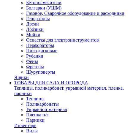
Бетоносмесители
Болгарки (УШМ)
Газовое, Сварочное оборудование и расходники
Генераторы
Дрели
Лобзики
Мойки
Оснастка для электроинструментов
Перфораторы
Пила дисковые
Рубанки
Фены
Фрезеры
Шуруповерты
Ящики
ТОВАРЫ ДЛЯ САДА И ОГОРОДА
Теплицы, поликарбонат, укрывной материал, пленка,
парники
Теплицы
Поликарбонаты
Укрывной материал
Пленка п/э
Парники
Инвентарь
Вилы