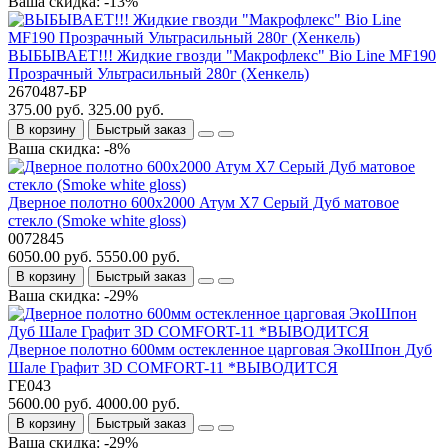
Ваша скидка: -13%
ВЫБЫВАЕТ!!! Жидкие гвозди "Макрофлекс" Bio Line MF190
Прозрачный Ультрасильный 280г (Хенкель)
2670487-БР
375.00 руб.
325.00 руб.
В корзину
Быстрый заказ
Ваша скидка: -8%
Дверное полотно 600x2000 Атум Х7 Серый Дуб матовое
стекло (Smoke white gloss)
0072845
6050.00 руб.
5550.00 руб.
В корзину
Быстрый заказ
Ваша скидка: -29%
Дверное полотно 600мм остекленное царговая ЭкоШпон Дуб
Шале Графит 3D COMFORT-11 *ВЫВОДИТСЯ
ГЕ043
5600.00 руб.
4000.00 руб.
В корзину
Быстрый заказ
Ваша скидка: -29%