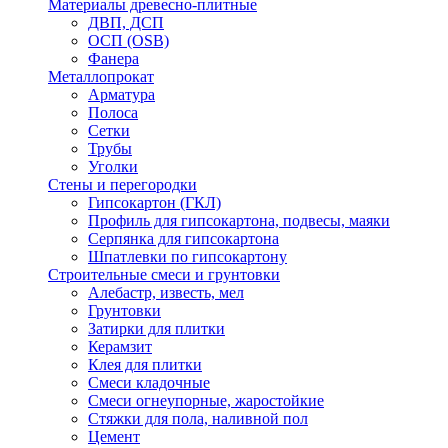
Материалы древесно-плитные
ДВП, ДСП
ОСП (OSB)
Фанера
Металлопрокат
Арматура
Полоса
Сетки
Трубы
Уголки
Стены и перегородки
Гипсокартон (ГКЛ)
Профиль для гипсокартона, подвесы, маяки
Серпянка для гипсокартона
Шпатлевки по гипсокартону
Строительные смеси и грунтовки
Алебастр, известь, мел
Грунтовки
Затирки для плитки
Керамзит
Клея для плитки
Смеси кладочные
Смеси огнеупорные, жаростойкие
Стяжки для пола, наливной пол
Цемент