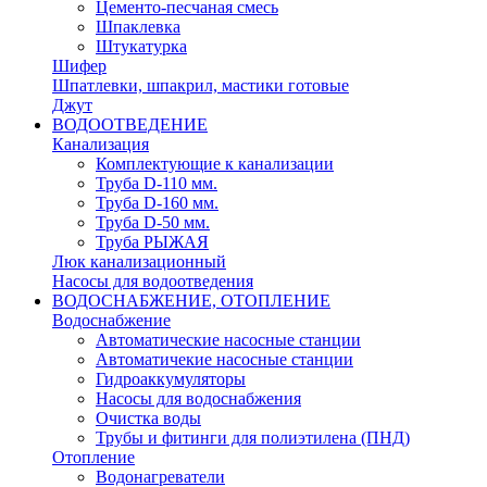
Цементо-песчаная смесь
Шпаклевка
Штукатурка
Шифер
Шпатлевки, шпакрил, мастики готовые
Джут
ВОДООТВЕДЕНИЕ
Канализация
Комплектующие к канализации
Труба D-110 мм.
Труба D-160 мм.
Труба D-50 мм.
Труба РЫЖАЯ
Люк канализационный
Насосы для водоотведения
ВОДОСНАБЖЕНИЕ, ОТОПЛЕНИЕ
Водоснабжение
Автоматичеcкие насосные станции
Автоматичекие насосные станции
Гидроаккумуляторы
Насосы для водоснабжения
Очистка воды
Трубы и фитинги для полиэтилена (ПНД)
Отопление
Водонагреватели