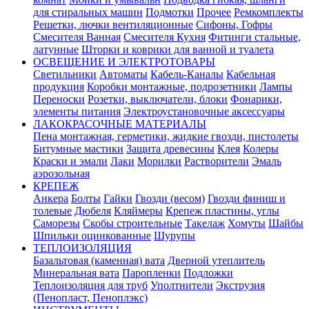
для стиральных машин
Подмотки
Прочее
Ремкомплекты
Решетки, лючки вентиляционные
Сифоны, Гофры
Смесителя Ванная
Смесителя Кухня
Фитинги стальные,
латунные
Шторки и коврики для ванной и туалета
ОСВЕЩЕНИЕ И ЭЛЕКТРОТОВАРЫ
Светильники
Автоматы
Кабель-Каналы
Кабельная
продукция
Коробки монтажные, подрозетники
Лампы
Переноски
Розетки, выключатели, блоки
Фонарики,
элементы питания
Электроустановочные аксессуары
ЛАКОКРАСОЧНЫЕ МАТЕРИАЛЫ
Пена монтажная, герметики, жидкие гвозди, пистолеты
Битумные мастики
Защита древесины
Клея
Колеры
Краски и эмали
Лаки
Морилки
Растворители
Эмаль
аэрозольная
КРЕПЕЖ
Анкера
Болты
Гайки
Гвозди (весом)
Гвозди финиш и
толевые
Дюбеля
Кляймеры
Крепеж пластины, углы
Саморезы
Скобы строительные
Такелаж
Хомуты
Шайбы
Шпильки оцинкованные
Шурупы
ТЕПЛОИЗОЛЯЦИЯ
Базальтовая (каменная) вата
Дверной утеплитель
Минеральная вата
Паропленки
Подложки
Теплоизоляция для труб
Уполтнители
Экструзия
(Пенопласт, Пеноплэкс)