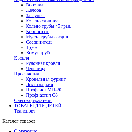
Воронка
Желоба
Заглушка
Колено сливное
Колено трубы 45 град.
Кронштейн
Муфта трубы соедин
Соединитель
Труба
Хомут трубы
Кровля
Рулонная кровля
Черепица
Профнастил
Кровельная фурнит
Лист гладкий
Профлист МП-20
Профнастил С8
Снегозадержатели
ТОВАРЫ ДЛЯ ДЕТЕЙ
Транспорт
Каталог товаров
О магазине