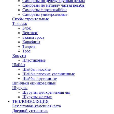
Саморезы по дереву крупная резьба
Саморезы по металлу частая резьба
Саморезы с прессшайбой
Саморезы универсальные
Скобы строительные
Такелаж
Блок
Вертлюг
Зажим троса
Карабины
Талреп
Трос
Хомуты
Пластиковые
Шайбы
Шайбы плоские
Шайбы плоские увеличенные
Шайбы пружинные
Шпильки оцинкованные
Шурупы
Шурупы для крепления лаг
Шурупы желтые
ТЕПЛОИЗОЛЯЦИЯ
Базальтовая (каменная) вата
Дверной утеплитель