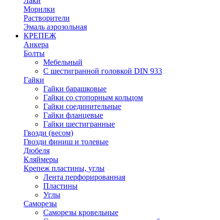
Лаки
Морилки
Растворители
Эмаль аэрозольная
КРЕПЕЖ
Анкера
Болты
Мебельный
С шестигранной головкой DIN 933
Гайки
Гайки барашковые
Гайки со стопорным кольцом
Гайки соединительные
Гайки фланцевые
Гайки шестигранные
Гвозди (весом)
Гвозди финиш и толевые
Дюбеля
Кляймеры
Крепеж пластины, углы
Лента перфорированная
Пластины
Углы
Саморезы
Саморезы кровельные