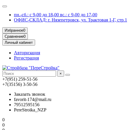
пн.-сб.: с 9-00 до 18-00 вс.: с 9-00 до 17-00
ОФИС-СКЛАД: г. Нязепетровск, ул. Трактовая 1-Г, стр.1
Избранное
0
Сравнение
0
Личный кабинет
Авторизация
Регистрация
×
+7(951) 259-51-56
+7(35156) 3-50-56
Заказать звонок
favorit-174@mail.ru
79512595156
PereStroika_NZP
0
0