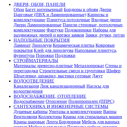
ДВЕРИ, ОБОИ, ПАНЕЛИ
Обои
Багет интерьерный
Бордюры к обоям
Двери
Царговые (ПВХ и Ламинированные)
Карнизы и
комплектующие
Плинтуса потолочные
Входные двери
Двери Ламинированные
Панели стеновые, потолочные,
комплектующие
Фартуки
Подоконники
Наборы для
раздвижных дверей и врезки замков
Замки, ручки, петли
НАПОЛЬНЫЕ ПОКРЫТИЯ
Ламинат
Линолеум
Керамическая плитка
Ковровые
покрытия
Клей для линолеума
Напольные плинтуса,
фурнитура
Порожки
Подложки
СТРОЙМАТЕРИАЛЫ
Материалы древесно-плитные
Металлопрокат
Стены и
перегородки
Строительные смеси и грунтовки
Шифер
Шпатлевки, шпакрил, мастики готовые
Джут
ВОДООТВЕДЕНИЕ
Канализация
Люк канализационный
Насосы для
водоотведения
ВОДОСНАБЖЕНИЕ, ОТОПЛЕНИЕ
Водоснабжение
Отопление
Полипропилен (ППРС)
САНТЕХНИКА И ИНЖЕНЕРНЫЕ СИСТЕМЫ
Душевые кабины
Унитазы и комплектующие
Ванны
Вентиляция
Коллекторы
Краны для стиральных машин
Краны шаровые
Лента Бордюрная
Мебель для ванных
комнат
Мойки и умывальн
Подводка гибкая, шланги