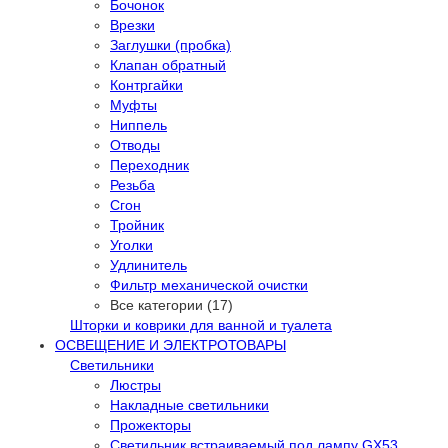
Бочонок
Врезки
Заглушки (пробка)
Клапан обратный
Контргайки
Муфты
Ниппель
Отводы
Переходник
Резьба
Сгон
Тройник
Уголки
Удлинитель
Фильтр механической очистки
Все категории (17)
Шторки и коврики для ванной и туалета
ОСВЕЩЕНИЕ И ЭЛЕКТРОТОВАРЫ
Светильники
Люстры
Накладные светильники
Прожекторы
Светильник встраиваемый под лампу GX53