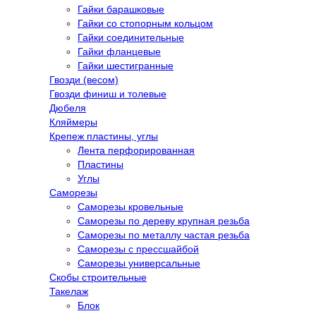
Гайки барашковые
Гайки со стопорным кольцом
Гайки соединительные
Гайки фланцевые
Гайки шестигранные
Гвозди (весом)
Гвозди финиш и толевые
Дюбеля
Кляймеры
Крепеж пластины, углы
Лента перфорированная
Пластины
Углы
Саморезы
Саморезы кровельные
Саморезы по дереву крупная резьба
Саморезы по металлу частая резьба
Саморезы с прессшайбой
Саморезы универсальные
Скобы строительные
Такелаж
Блок