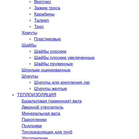
Вертлюг
Зажим троса
Карабины
Талреп
Трос
Хомуты
Пластиковые
Шайбы
Шайбы плоские
Шайбы плоские увеличенные
Шайбы пружинные
Шпильки оцинкованные
Шурупы
Шурупы для крепления лаг
Шурупы желтые
ТЕПЛОИЗОЛЯЦИЯ
Базальтовая (каменная) вата
Дверной утеплитель
Минеральная вата
Паропленки
Подложки
Теплоизоляция для труб
Уполтнители