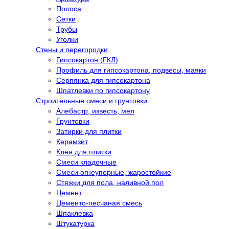
Полоса
Сетки
Трубы
Уголки
Стены и перегородки
Гипсокартон (ГКЛ)
Профиль для гипсокартона, подвесы, маяки
Серпянка для гипсокартона
Шпатлевки по гипсокартону
Строительные смеси и грунтовки
Алебастр, известь, мел
Грунтовки
Затирки для плитки
Керамзит
Клея для плитки
Смеси кладочные
Смеси огнеупорные, жаростойкие
Стяжки для пола, наливной пол
Цемент
Цементо-песчаная смесь
Шпаклевка
Штукатурка