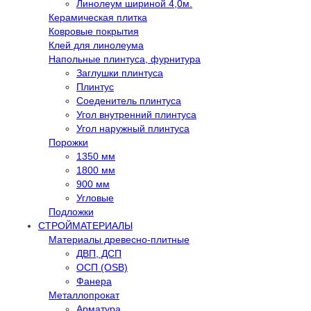
Линолеум шириной 4,0м.
Керамическая плитка
Ковровые покрытия
Клей для линолеума
Напольные плинтуса, фурнитура
Заглушки плинтуса
Плинтус
Соеденитель плинтуса
Угол внутренний плинтуса
Угол наружный плинтуса
Порожки
1350 мм
1800 мм
900 мм
Угловые
Подложки
СТРОЙМАТЕРИАЛЫ
Материалы древесно-плитные
ДВП, ДСП
ОСП (OSB)
Фанера
Металлопрокат
Арматура