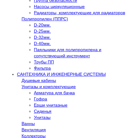
Группа безопасности
Насосы циркуляционные
Радиаторы, комплектующие для радиаторов
Полипропилен (ППРС)
D-20мм.
D-25мм.
D-32мм.
D-40мм.
Паяльники для полипропилена и
сопутствующий инструмент
Трубы ПП
Фильтра
САНТЕХНИКА И ИНЖЕНЕРНЫЕ СИСТЕМЫ
Душевые кабины
Унитазы и комплектующие
Арматура для бачка
Гофра
Ерши унитазные
Сиденья
Унитазы
Ванны
Вентиляция
Коллекторы