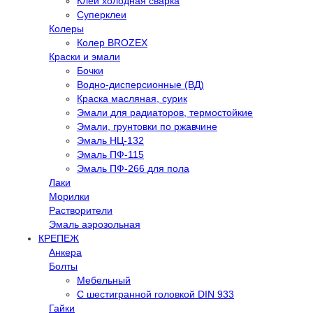
Клей холодная сварка
Суперклеи
Колеры
Колер BROZEX
Краски и эмали
Бочки
Водно-дисперсионные (ВД)
Краска масляная, сурик
Эмали для радиаторов, термостойкие
Эмали, грунтовки по ржавчине
Эмаль НЦ-132
Эмаль ПФ-115
Эмаль ПФ-266 для пола
Лаки
Морилки
Растворители
Эмаль аэрозольная
КРЕПЕЖ
Анкера
Болты
Мебельный
С шестигранной головкой DIN 933
Гайки