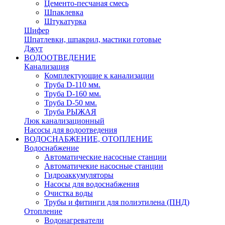
Цементо-песчаная смесь
Шпаклевка
Штукатурка
Шифер
Шпатлевки, шпакрил, мастики готовые
Джут
ВОДООТВЕДЕНИЕ
Канализация
Комплектующие к канализации
Труба D-110 мм.
Труба D-160 мм.
Труба D-50 мм.
Труба РЫЖАЯ
Люк канализационный
Насосы для водоотведения
ВОДОСНАБЖЕНИЕ, ОТОПЛЕНИЕ
Водоснабжение
Автоматичеcкие насосные станции
Автоматичекие насосные станции
Гидроаккумуляторы
Насосы для водоснабжения
Очистка воды
Трубы и фитинги для полиэтилена (ПНД)
Отопление
Водонагреватели