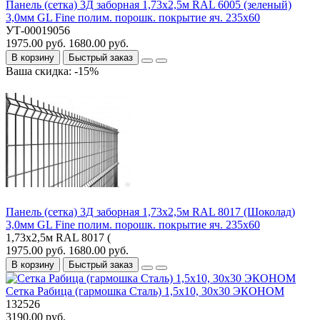
Панель (сетка) 3Д заборная 1,73х2,5м RAL 6005 (зеленый)
3,0мм GL Fine полим. порошк. покрытие яч. 235х60
УТ-00019056
1975.00 руб.
1680.00 руб.
В корзину
Быстрый заказ
Ваша скидка: -15%
Панель (сетка) 3Д заборная 1,73х2,5м RAL 8017 (Шоколад)
3,0мм GL Fine полим. порошк. покрытие яч. 235х60
1,73х2,5м RAL 8017 (
1975.00 руб.
1680.00 руб.
В корзину
Быстрый заказ
Сетка Рабица (гармошка Сталь) 1,5х10, 30х30 ЭКОНОМ
132526
3190.00 руб.