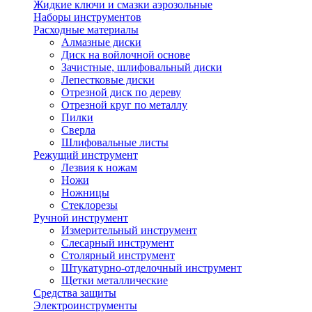
Жидкие ключи и смазки аэрозольные
Наборы инструментов
Расходные материалы
Алмазные диски
Диск на войлочной основе
Зачистные, шлифовальный диски
Лепестковые диски
Отрезной диск по дереву
Отрезной круг по металлу
Пилки
Сверла
Шлифовальные листы
Режущий инструмент
Лезвия к ножам
Ножи
Ножницы
Стеклорезы
Ручной инструмент
Измерительный инструмент
Слесарный инструмент
Столярный инструмент
Штукатурно-отделочный инструмент
Щетки металлические
Средства защиты
Электроинструменты