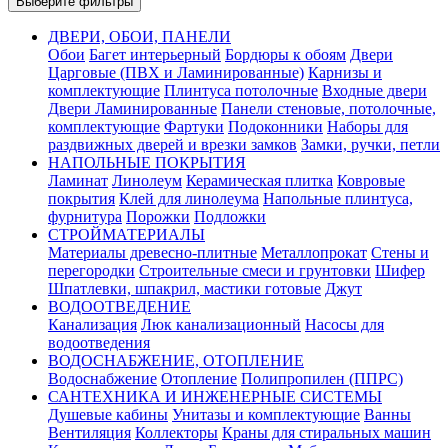
Выберите фильтры
ДВЕРИ, ОБОИ, ПАНЕЛИ
Обои
Багет интерьерный
Бордюры к обоям
Двери
Царговые (ПВХ и Ламинированные)
Карнизы и
комплектующие
Плинтуса потолочные
Входные двери
Двери Ламинированные
Панели стеновые, потолочные,
комплектующие
Фартуки
Подоконники
Наборы для
раздвижных дверей и врезки замков
Замки, ручки, петли
НАПОЛЬНЫЕ ПОКРЫТИЯ
Ламинат
Линолеум
Керамическая плитка
Ковровые
покрытия
Клей для линолеума
Напольные плинтуса,
фурнитура
Порожки
Подложки
СТРОЙМАТЕРИАЛЫ
Материалы древесно-плитные
Металлопрокат
Стены и
перегородки
Строительные смеси и грунтовки
Шифер
Шпатлевки, шпакрил, мастики готовые
Джут
ВОДООТВЕДЕНИЕ
Канализация
Люк канализационный
Насосы для
водоотведения
ВОДОСНАБЖЕНИЕ, ОТОПЛЕНИЕ
Водоснабжение
Отопление
Полипропилен (ППРС)
САНТЕХНИКА И ИНЖЕНЕРНЫЕ СИСТЕМЫ
Душевые кабины
Унитазы и комплектующие
Ванны
Вентиляция
Коллекторы
Краны для стиральных машин