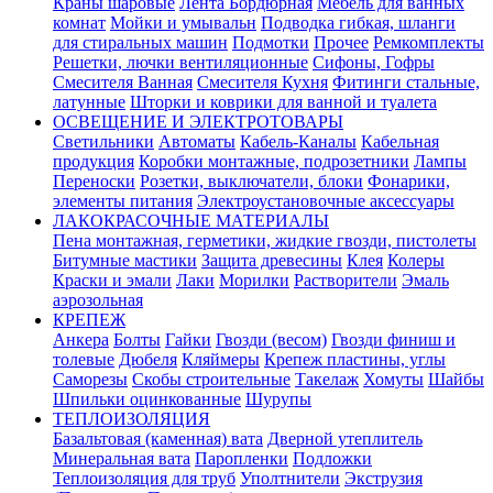
Краны шаровые
Лента Бордюрная
Мебель для ванных
комнат
Мойки и умывальн
Подводка гибкая, шланги
для стиральных машин
Подмотки
Прочее
Ремкомплекты
Решетки, лючки вентиляционные
Сифоны, Гофры
Смесителя Ванная
Смесителя Кухня
Фитинги стальные,
латунные
Шторки и коврики для ванной и туалета
ОСВЕЩЕНИЕ И ЭЛЕКТРОТОВАРЫ
Светильники
Автоматы
Кабель-Каналы
Кабельная
продукция
Коробки монтажные, подрозетники
Лампы
Переноски
Розетки, выключатели, блоки
Фонарики,
элементы питания
Электроустановочные аксессуары
ЛАКОКРАСОЧНЫЕ МАТЕРИАЛЫ
Пена монтажная, герметики, жидкие гвозди, пистолеты
Битумные мастики
Защита древесины
Клея
Колеры
Краски и эмали
Лаки
Морилки
Растворители
Эмаль
аэрозольная
КРЕПЕЖ
Анкера
Болты
Гайки
Гвозди (весом)
Гвозди финиш и
толевые
Дюбеля
Кляймеры
Крепеж пластины, углы
Саморезы
Скобы строительные
Такелаж
Хомуты
Шайбы
Шпильки оцинкованные
Шурупы
ТЕПЛОИЗОЛЯЦИЯ
Базальтовая (каменная) вата
Дверной утеплитель
Минеральная вата
Паропленки
Подложки
Теплоизоляция для труб
Уполтнители
Экструзия