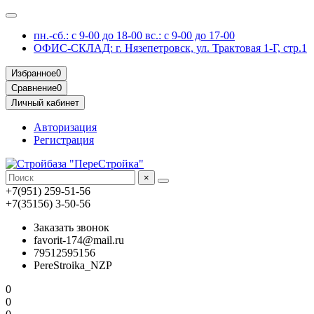
пн.-сб.: с 9-00 до 18-00 вс.: с 9-00 до 17-00
ОФИС-СКЛАД: г. Нязепетровск, ул. Трактовая 1-Г, стр.1
Избранное
0
Сравнение
0
Личный кабинет
Авторизация
Регистрация
×
+7(951) 259-51-56
+7(35156) 3-50-56
Заказать звонок
favorit-174@mail.ru
79512595156
PereStroika_NZP
0
0