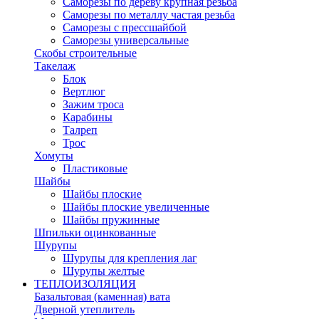
Саморезы по дереву крупная резьба
Саморезы по металлу частая резьба
Саморезы с прессшайбой
Саморезы универсальные
Скобы строительные
Такелаж
Блок
Вертлюг
Зажим троса
Карабины
Талреп
Трос
Хомуты
Пластиковые
Шайбы
Шайбы плоские
Шайбы плоские увеличенные
Шайбы пружинные
Шпильки оцинкованные
Шурупы
Шурупы для крепления лаг
Шурупы желтые
ТЕПЛОИЗОЛЯЦИЯ
Базальтовая (каменная) вата
Дверной утеплитель