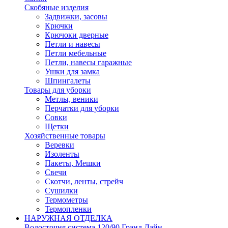
Скобяные изделия
Задвижки, засовы
Крючки
Крючоки дверные
Петли и навесы
Петли мебельные
Петли, навесы гаражные
Ушки для замка
Шпингалеты
Товары для уборки
Метлы, веники
Перчатки для уборки
Совки
Щетки
Хозяйственные товары
Веревки
Изоленты
Пакеты, Мешки
Свечи
Скотчи, ленты, стрейч
Сушилки
Термометры
Термопленки
НАРУЖНАЯ ОТДЕЛКА
Водосточня система 120/90 Гранд Лайн