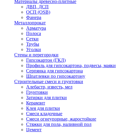
Материалы древесно-плитные
ДВП, ДСП
ОСП (OSB)
Фанера
Металлопрокат
Арматура
Полоса
Сетки
Трубы
Уголки
Стены и перегородки
Гипсокартон (ГКЛ)
Профиль для гипсокартона, подвесы, маяки
Серпянка для гипсокартона
Шпатлевки по гипсокартону
Строительные смеси и грунтовки
Алебастр, известь, мел
Грунтовки
Затирки для плитки
Керамзит
Клея для плитки
Смеси кладочные
Смеси огнеупорные, жаростойкие
Стяжки для пола, наливной пол
Цемент