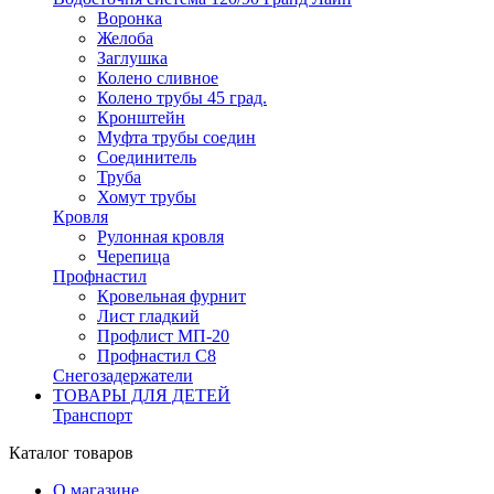
Воронка
Желоба
Заглушка
Колено сливное
Колено трубы 45 град.
Кронштейн
Муфта трубы соедин
Соединитель
Труба
Хомут трубы
Кровля
Рулонная кровля
Черепица
Профнастил
Кровельная фурнит
Лист гладкий
Профлист МП-20
Профнастил С8
Снегозадержатели
ТОВАРЫ ДЛЯ ДЕТЕЙ
Транспорт
Каталог товаров
О магазине