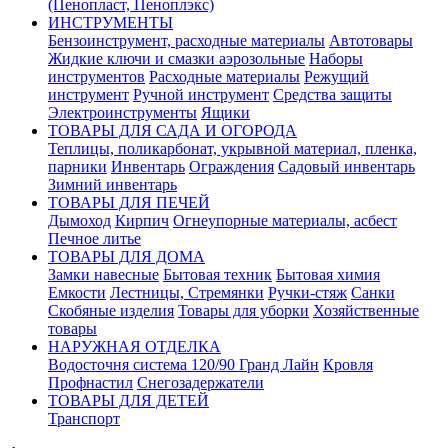
(Пенопласт, Пеноплэкс)
ИНСТРУМЕНТЫ
Бензоинструмент, расходные материалы
Автотовары
Жидкие ключи и смазки аэрозольные
Наборы
инструментов
Расходные материалы
Режущий
инструмент
Ручной инструмент
Средства защиты
Электроинструменты
Ящики
ТОВАРЫ ДЛЯ САДА И ОГОРОДА
Теплицы, поликарбонат, укрывной материал, пленка,
парники
Инвентарь
Ограждения
Садовый инвентарь
Зимний инвентарь
ТОВАРЫ ДЛЯ ПЕЧЕЙ
Дымоход
Кирпич
Огнеупорные материалы, асбест
Печное литье
ТОВАРЫ ДЛЯ ДОМА
Замки навесные
Бытовая техник
Бытовая химия
Емкости
Лестницы, Стремянки
Ручки-стяж
Санки
Скобяные изделия
Товары для уборки
Хозяйственные
товары
НАРУЖНАЯ ОТДЕЛКА
Водосточня система 120/90 Гранд Лайн
Кровля
Профнастил
Снегозадержатели
ТОВАРЫ ДЛЯ ДЕТЕЙ
Транспорт