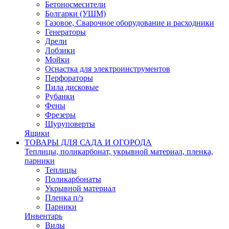
Бетоносмесители
Болгарки (УШМ)
Газовое, Сварочное оборудование и расходники
Генераторы
Дрели
Лобзики
Мойки
Оснастка для электроинструментов
Перфораторы
Пила дисковые
Рубанки
Фены
Фрезеры
Шуруповерты
Ящики
ТОВАРЫ ДЛЯ САДА И ОГОРОДА
Теплицы, поликарбонат, укрывной материал, пленка,
парники
Теплицы
Поликарбонаты
Укрывной материал
Пленка п/э
Парники
Инвентарь
Вилы