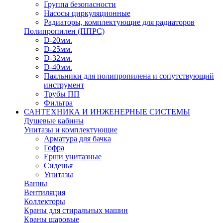
Группа безопасности
Насосы циркуляционные
Радиаторы, комплектующие для радиаторов
Полипропилен (ППРС)
D-20мм.
D-25мм.
D-32мм.
D-40мм.
Паяльники для полипропилена и сопутствующий
инструмент
Трубы ПП
Фильтра
САНТЕХНИКА И ИНЖЕНЕРНЫЕ СИСТЕМЫ
Душевые кабины
Унитазы и комплектующие
Арматура для бачка
Гофра
Ерши унитазные
Сиденья
Унитазы
Ванны
Вентиляция
Коллекторы
Краны для стиральных машин
Краны шаровые