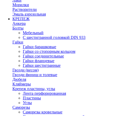
Лаки
Морилки
Растворители
Эмаль аэрозольная
КРЕПЕЖ
Анкера
Болты
Мебельный
С шестигранной головкой DIN 933
Гайки
Гайки барашковые
Гайки со стопорным кольцом
Гайки соединительные
Гайки фланцевые
Гайки шестигранные
Гвозди (весом)
Гвозди финиш и толевые
Дюбеля
Кляймеры
Крепеж пластины, углы
Лента перфорированная
Пластины
Углы
Саморезы
Саморезы кровельные