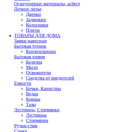
Огнеупорные материалы, асбест
Печное литье
Дверки
Задвижки
Колосники
Плиты
ТОВАРЫ ДЛЯ ДОМА
Замки навесные
Бытовая техник
Кипятильники
Бытовая химия
Белизна
Мыло
Освежители
Средства от вредителей
Емкости
Бочки, Канистры
Ведра
Ковшы
Тазы
Лестницы, Стремянки
Лестницы
Стремянки
Ручки-стяж
Санки