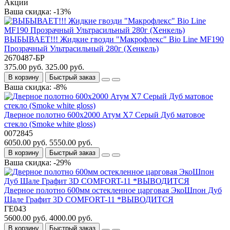
Акции
Ваша скидка: -13%
ВЫБЫВАЕТ!!! Жидкие гвозди "Макрофлекс" Bio Line MF190
Прозрачный Ультрасильный 280г (Хенкель)
2670487-БР
375.00 руб.
325.00 руб.
В корзину
Быстрый заказ
Ваша скидка: -8%
Дверное полотно 600x2000 Атум Х7 Серый Дуб матовое
стекло (Smoke white gloss)
0072845
6050.00 руб.
5550.00 руб.
В корзину
Быстрый заказ
Ваша скидка: -29%
Дверное полотно 600мм остекленное царговая ЭкоШпон Дуб
Шале Графит 3D COMFORT-11 *ВЫВОДИТСЯ
ГЕ043
5600.00 руб.
4000.00 руб.
В корзину
Быстрый заказ