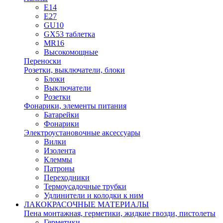
E14
E27
GU10
GX53 таблетка
MR16
Высокомощные
Переноски
Розетки, выключатели, блоки
Блоки
Выключатели
Розетки
Фонарики, элементы питания
Батарейки
Фонарики
Электроустановочные аксессуары
Вилки
Изолента
Клеммы
Патроны
Переходники
Термоусадочные трубки
Удлинители и колодки к ним
ЛАКОКРАСОЧНЫЕ МАТЕРИАЛЫ
Пена монтажная, герметики, жидкие гвозди, пистолеты
Герметики