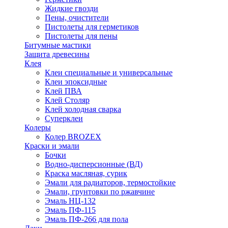
Жидкие гвозди
Пены, очистители
Пистолеты для герметиков
Пистолеты для пены
Битумные мастики
Защита древесины
Клея
Клеи специальные и универсальные
Клеи эпоксидные
Клей ПВА
Клей Столяр
Клей холодная сварка
Суперклеи
Колеры
Колер BROZEX
Краски и эмали
Бочки
Водно-дисперсионные (ВД)
Краска масляная, сурик
Эмали для радиаторов, термостойкие
Эмали, грунтовки по ржавчине
Эмаль НЦ-132
Эмаль ПФ-115
Эмаль ПФ-266 для пола