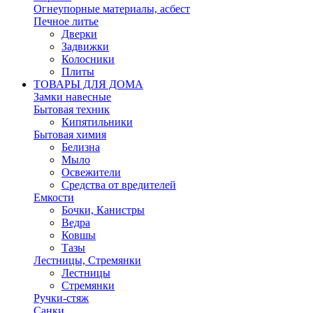
Огнеупорные материалы, асбест
Печное литье
Дверки
Задвижки
Колосники
Плиты
ТОВАРЫ ДЛЯ ДОМА
Замки навесные
Бытовая техник
Кипятильники
Бытовая химия
Белизна
Мыло
Освежители
Средства от вредителей
Емкости
Бочки, Канистры
Ведра
Ковшы
Тазы
Лестницы, Стремянки
Лестницы
Стремянки
Ручки-стяж
Санки