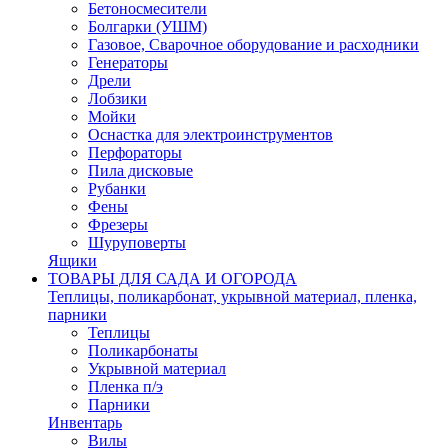
Бетоносмесители
Болгарки (УШМ)
Газовое, Сварочное оборудование и расходники
Генераторы
Дрели
Лобзики
Мойки
Оснастка для электроинструментов
Перфораторы
Пила дисковые
Рубанки
Фены
Фрезеры
Шуруповерты
Ящики
ТОВАРЫ ДЛЯ САДА И ОГОРОДА
Теплицы, поликарбонат, укрывной материал, пленка,
парники
Теплицы
Поликарбонаты
Укрывной материал
Пленка п/э
Парники
Инвентарь
Вилы