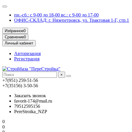
пн.-сб.: с 9-00 до 18-00 вс.: с 9-00 до 17-00
ОФИС-СКЛАД: г. Нязепетровск, ул. Трактовая 1-Г, стр.1
Избранное
0
Сравнение
0
Личный кабинет
Авторизация
Регистрация
×
+7(951) 259-51-56
+7(35156) 3-50-56
Заказать звонок
favorit-174@mail.ru
79512595156
PereStroika_NZP
0
0