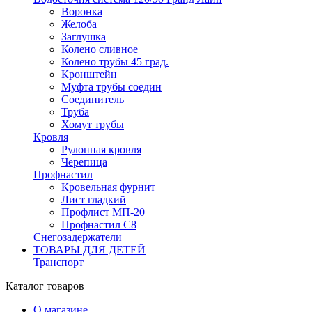
Воронка
Желоба
Заглушка
Колено сливное
Колено трубы 45 град.
Кронштейн
Муфта трубы соедин
Соединитель
Труба
Хомут трубы
Кровля
Рулонная кровля
Черепица
Профнастил
Кровельная фурнит
Лист гладкий
Профлист МП-20
Профнастил С8
Снегозадержатели
ТОВАРЫ ДЛЯ ДЕТЕЙ
Транспорт
Каталог товаров
О магазине