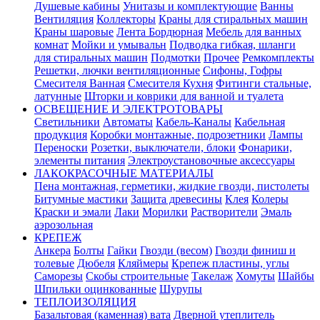
Душевые кабины
Унитазы и комплектующие
Ванны
Вентиляция
Коллекторы
Краны для стиральных машин
Краны шаровые
Лента Бордюрная
Мебель для ванных
комнат
Мойки и умывальн
Подводка гибкая, шланги
для стиральных машин
Подмотки
Прочее
Ремкомплекты
Решетки, лючки вентиляционные
Сифоны, Гофры
Смесителя Ванная
Смесителя Кухня
Фитинги стальные,
латунные
Шторки и коврики для ванной и туалета
ОСВЕЩЕНИЕ И ЭЛЕКТРОТОВАРЫ
Светильники
Автоматы
Кабель-Каналы
Кабельная
продукция
Коробки монтажные, подрозетники
Лампы
Переноски
Розетки, выключатели, блоки
Фонарики,
элементы питания
Электроустановочные аксессуары
ЛАКОКРАСОЧНЫЕ МАТЕРИАЛЫ
Пена монтажная, герметики, жидкие гвозди, пистолеты
Битумные мастики
Защита древесины
Клея
Колеры
Краски и эмали
Лаки
Морилки
Растворители
Эмаль
аэрозольная
КРЕПЕЖ
Анкера
Болты
Гайки
Гвозди (весом)
Гвозди финиш и
толевые
Дюбеля
Кляймеры
Крепеж пластины, углы
Саморезы
Скобы строительные
Такелаж
Хомуты
Шайбы
Шпильки оцинкованные
Шурупы
ТЕПЛОИЗОЛЯЦИЯ
Базальтовая (каменная) вата
Дверной утеплитель