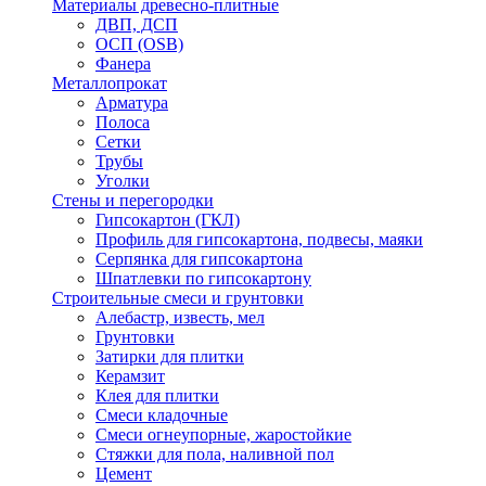
Материалы древесно-плитные
ДВП, ДСП
ОСП (OSB)
Фанера
Металлопрокат
Арматура
Полоса
Сетки
Трубы
Уголки
Стены и перегородки
Гипсокартон (ГКЛ)
Профиль для гипсокартона, подвесы, маяки
Серпянка для гипсокартона
Шпатлевки по гипсокартону
Строительные смеси и грунтовки
Алебастр, известь, мел
Грунтовки
Затирки для плитки
Керамзит
Клея для плитки
Смеси кладочные
Смеси огнеупорные, жаростойкие
Стяжки для пола, наливной пол
Цемент