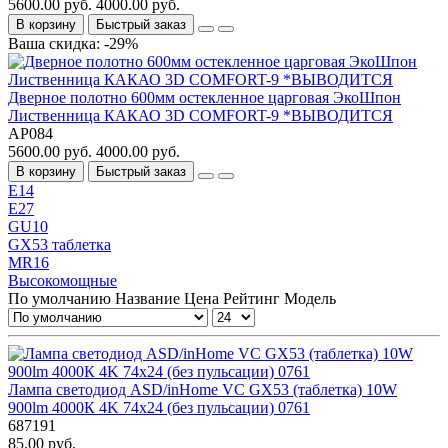
5600.00 руб.
4000.00 руб.
В корзину
Быстрый заказ
Ваша скидка: -29%
Дверное полотно 600мм остекленное царговая ЭкоШпон
Лиственница КАКАО 3D COMFORT-9 *ВЫВОДИТСЯ
АР084
5600.00 руб.
4000.00 руб.
В корзину
Быстрый заказ
E14
E27
GU10
GX53 таблетка
MR16
Высокомощные
По умолчанию
Название
Цена
Рейтинг
Модель
Лампа светодиод ASD/inHome VC GX53 (таблетка) 10W
900lm 4000К 4K 74x24 (без пульсации) 0761
687191
85.00 руб.