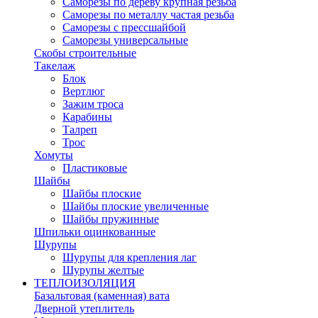
Саморезы по дереву крупная резьба
Саморезы по металлу частая резьба
Саморезы с прессшайбой
Саморезы универсальные
Скобы строительные
Такелаж
Блок
Вертлюг
Зажим троса
Карабины
Талреп
Трос
Хомуты
Пластиковые
Шайбы
Шайбы плоские
Шайбы плоские увеличенные
Шайбы пружинные
Шпильки оцинкованные
Шурупы
Шурупы для крепления лаг
Шурупы желтые
ТЕПЛОИЗОЛЯЦИЯ
Базальтовая (каменная) вата
Дверной утеплитель