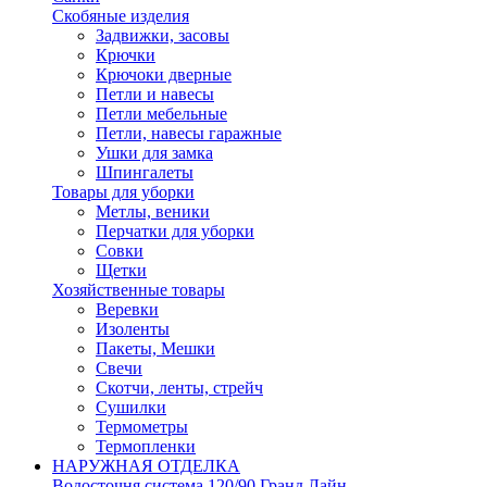
Скобяные изделия
Задвижки, засовы
Крючки
Крючоки дверные
Петли и навесы
Петли мебельные
Петли, навесы гаражные
Ушки для замка
Шпингалеты
Товары для уборки
Метлы, веники
Перчатки для уборки
Совки
Щетки
Хозяйственные товары
Веревки
Изоленты
Пакеты, Мешки
Свечи
Скотчи, ленты, стрейч
Сушилки
Термометры
Термопленки
НАРУЖНАЯ ОТДЕЛКА
Водосточня система 120/90 Гранд Лайн