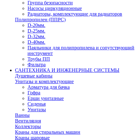
Группа безопасности
Насосы циркуляционные
Радиаторы, комплектующие для радиаторов
Полипропилен (ППРС)
D-20мм.
D-25мм.
D-32мм.
D-40мм.
Паяльники для полипропилена и сопутствующий
инструмент
Трубы ПП
Фильтра
САНТЕХНИКА И ИНЖЕНЕРНЫЕ СИСТЕМЫ
Душевые кабины
Унитазы и комплектующие
Арматура для бачка
Гофра
Ерши унитазные
Сиденья
Унитазы
Ванны
Вентиляция
Коллекторы
Краны для стиральных машин
Краны шаровые