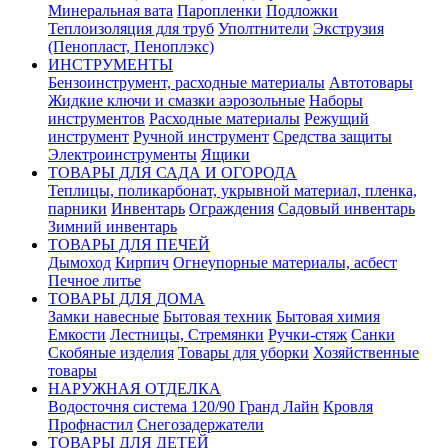
Минеральная вата
Паропленки
Подложки
Теплоизоляция для труб
Уполтнители
Экструзия
(Пенопласт, Пеноплэкс)
ИНСТРУМЕНТЫ
Бензоинструмент, расходные материалы
Автотовары
Жидкие ключи и смазки аэрозольные
Наборы
инструментов
Расходные материалы
Режущий
инструмент
Ручной инструмент
Средства защиты
Электроинструменты
Ящики
ТОВАРЫ ДЛЯ САДА И ОГОРОДА
Теплицы, поликарбонат, укрывной материал, пленка,
парники
Инвентарь
Ограждения
Садовый инвентарь
Зимний инвентарь
ТОВАРЫ ДЛЯ ПЕЧЕЙ
Дымоход
Кирпич
Огнеупорные материалы, асбест
Печное литье
ТОВАРЫ ДЛЯ ДОМА
Замки навесные
Бытовая техник
Бытовая химия
Емкости
Лестницы, Стремянки
Ручки-стяж
Санки
Скобяные изделия
Товары для уборки
Хозяйственные
товары
НАРУЖНАЯ ОТДЕЛКА
Водосточня система 120/90 Гранд Лайн
Кровля
Профнастил
Снегозадержатели
ТОВАРЫ ДЛЯ ДЕТЕЙ