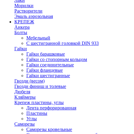
Лаки
Морилки
Растворители
Эмаль аэрозольная
КРЕПЕЖ
Анкера
Болты
Мебельный
С шестигранной головкой DIN 933
Гайки
Гайки барашковые
Гайки со стопорным кольцом
Гайки соединительные
Гайки фланцевые
Гайки шестигранные
Гвозди (весом)
Гвозди финиш и толевые
Дюбеля
Кляймеры
Крепеж пластины, углы
Лента перфорированная
Пластины
Углы
Саморезы
Саморезы кровельные