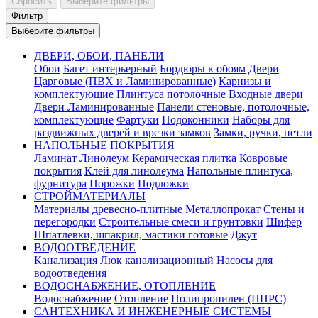
Сбросить
Выберите фильтры
Фильтр
Выберите фильтры
ДВЕРИ, ОБОИ, ПАНЕЛИ
Обои
Багет интерьерный
Бордюры к обоям
Двери
Царговые (ПВХ и Ламинированные)
Карнизы и
комплектующие
Плинтуса потолочные
Входные двери
Двери Ламинированные
Панели стеновые, потолочные,
комплектующие
Фартуки
Подоконники
Наборы для
раздвижных дверей и врезки замков
Замки, ручки, петли
НАПОЛЬНЫЕ ПОКРЫТИЯ
Ламинат
Линолеум
Керамическая плитка
Ковровые
покрытия
Клей для линолеума
Напольные плинтуса,
фурнитура
Порожки
Подложки
СТРОЙМАТЕРИАЛЫ
Материалы древесно-плитные
Металлопрокат
Стены и
перегородки
Строительные смеси и грунтовки
Шифер
Шпатлевки, шпакрил, мастики готовые
Джут
ВОДООТВЕДЕНИЕ
Канализация
Люк канализационный
Насосы для
водоотведения
ВОДОСНАБЖЕНИЕ, ОТОПЛЕНИЕ
Водоснабжение
Отопление
Полипропилен (ППРС)
САНТЕХНИКА И ИНЖЕНЕРНЫЕ СИСТЕМЫ