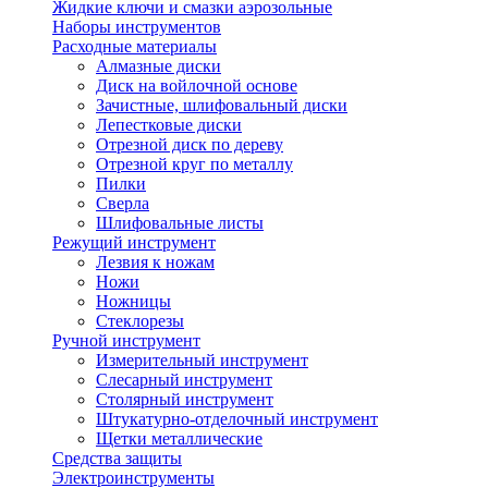
Жидкие ключи и смазки аэрозольные
Наборы инструментов
Расходные материалы
Алмазные диски
Диск на войлочной основе
Зачистные, шлифовальный диски
Лепестковые диски
Отрезной диск по дереву
Отрезной круг по металлу
Пилки
Сверла
Шлифовальные листы
Режущий инструмент
Лезвия к ножам
Ножи
Ножницы
Стеклорезы
Ручной инструмент
Измерительный инструмент
Слесарный инструмент
Столярный инструмент
Штукатурно-отделочный инструмент
Щетки металлические
Средства защиты
Электроинструменты