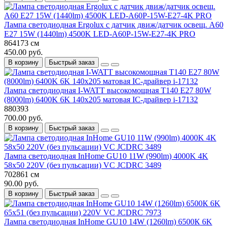
Лампа светодиодная Ergolux с датчик движ/датчик освещ. A60
E27 15W (1440lm) 4500K LED-A60P-15W-E27-4K PRO
864173 см
450.00 руб.
В корзину
Быстрый заказ
Лампа светодиодная I-WATT высокомощная T140 E27 80W
(8000lm) 6400K 6K 140x205 матовая IC-драйвер i-17132
880393
700.00 руб.
В корзину
Быстрый заказ
Лампа светодиодная InHome GU10 11W (990lm) 4000K 4K
58x50 220V (без пульсации) VC JCDRC 3489
702861 см
90.00 руб.
В корзину
Быстрый заказ
Лампа светодиодная InHome GU10 14W (1260lm) 6500К 6K