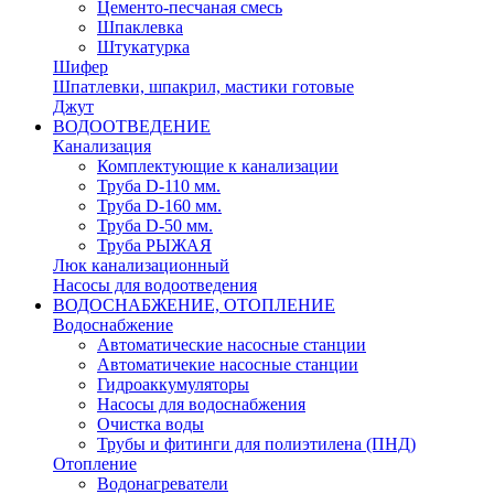
Цементо-песчаная смесь
Шпаклевка
Штукатурка
Шифер
Шпатлевки, шпакрил, мастики готовые
Джут
ВОДООТВЕДЕНИЕ
Канализация
Комплектующие к канализации
Труба D-110 мм.
Труба D-160 мм.
Труба D-50 мм.
Труба РЫЖАЯ
Люк канализационный
Насосы для водоотведения
ВОДОСНАБЖЕНИЕ, ОТОПЛЕНИЕ
Водоснабжение
Автоматичеcкие насосные станции
Автоматичекие насосные станции
Гидроаккумуляторы
Насосы для водоснабжения
Очистка воды
Трубы и фитинги для полиэтилена (ПНД)
Отопление
Водонагреватели