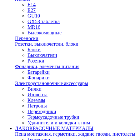
E14
E27
GU10
GX53 таблетка
MR16
Высокомощные
Переноски
Розетки, выключатели, блоки
Блоки
Выключатели
Розетки
Фонарики, элементы питания
Батарейки
Фонарики
Электроустановочные аксессуары
Вилки
Изолента
Клеммы
Патроны
Переходники
Термоусадочные трубки
Удлинители и колодки к ним
ЛАКОКРАСОЧНЫЕ МАТЕРИАЛЫ
Пена монтажная, герметики, жидкие гвозди, пистолеты
Герметики