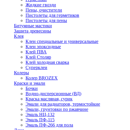
Жидкие гвозди
Пены, очистители
Пистолеты для герметиков
Пистолеты для пены
Битумные мастики
Защита древесины
Клея
Клеи специальные и универсальные
Клеи эпоксидные
Клей ПВА
Клей Столяр
Клей холодная сварка
Суперклеи
Колеры
Колер BROZEX
Краски и эмали
Бочки
Водно-дисперсионные (ВД)
Краска масляная, сурик
Эмали для радиаторов, термостойкие
Эмали, грунтовки по ржавчине
Эмаль НЦ-132
Эмаль ПФ-115
Эмаль ПФ-266 для пола