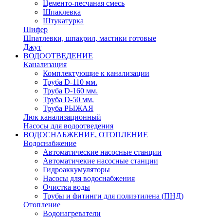
Цементо-песчаная смесь
Шпаклевка
Штукатурка
Шифер
Шпатлевки, шпакрил, мастики готовые
Джут
ВОДООТВЕДЕНИЕ
Канализация
Комплектующие к канализации
Труба D-110 мм.
Труба D-160 мм.
Труба D-50 мм.
Труба РЫЖАЯ
Люк канализационный
Насосы для водоотведения
ВОДОСНАБЖЕНИЕ, ОТОПЛЕНИЕ
Водоснабжение
Автоматичеcкие насосные станции
Автоматичекие насосные станции
Гидроаккумуляторы
Насосы для водоснабжения
Очистка воды
Трубы и фитинги для полиэтилена (ПНД)
Отопление
Водонагреватели