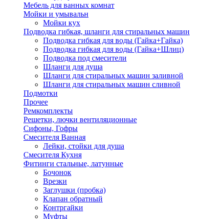
Мебель для ванных комнат
Мойки и умывальн
Мойки кух
Подводка гибкая, шланги для стиральных машин
Подводка гибкая для воды (Гайка+Гайка)
Подводка гибкая для воды (Гайка+Шлиц)
Подводка под смесители
Шланги для душа
Шланги для стиральных машин заливной
Шланги для стиральных машин сливной
Подмотки
Прочее
Ремкомплекты
Решетки, лючки вентиляционные
Сифоны, Гофры
Смесителя Ванная
Лейки, стойки для душа
Смесителя Кухня
Фитинги стальные, латунные
Бочонок
Врезки
Заглушки (пробка)
Клапан обратный
Контргайки
Муфты