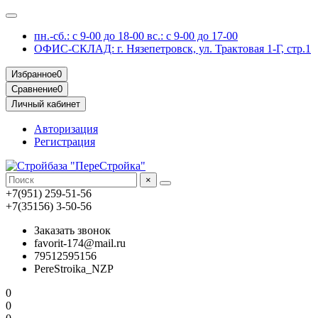
пн.-сб.: с 9-00 до 18-00 вс.: с 9-00 до 17-00
ОФИС-СКЛАД: г. Нязепетровск, ул. Трактовая 1-Г, стр.1
Избранное
0
Сравнение
0
Личный кабинет
Авторизация
Регистрация
×
+7(951) 259-51-56
+7(35156) 3-50-56
Заказать звонок
favorit-174@mail.ru
79512595156
PereStroika_NZP
0
0