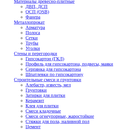
Материалы древесно-плитные
ДВП, ДСП
ОСП (OSB)
Фанера
Металлопрокат
Арматура
Полоса
Сетки
Трубы
Уголки
Стены и перегородки
Гипсокартон (ГКЛ)
Профиль для гипсокартона, подвесы, маяки
Серпянка для гипсокартона
Шпатлевки по гипсокартону
Строительные смеси и грунтовки
Алебастр, известь, мел
Грунтовки
Затирки для плитки
Керамзит
Клея для плитки
Смеси кладочные
Смеси огнеупорные, жаростойкие
Стяжки для пола, наливной пол
Цемент