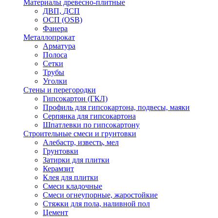
Материалы древесно-плитные
ДВП, ДСП
ОСП (OSB)
Фанера
Металлопрокат
Арматура
Полоса
Сетки
Трубы
Уголки
Стены и перегородки
Гипсокартон (ГКЛ)
Профиль для гипсокартона, подвесы, маяки
Серпянка для гипсокартона
Шпатлевки по гипсокартону
Строительные смеси и грунтовки
Алебастр, известь, мел
Грунтовки
Затирки для плитки
Керамзит
Клея для плитки
Смеси кладочные
Смеси огнеупорные, жаростойкие
Стяжки для пола, наливной пол
Цемент