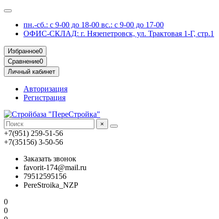
пн.-сб.: с 9-00 до 18-00 вс.: с 9-00 до 17-00
ОФИС-СКЛАД: г. Нязепетровск, ул. Трактовая 1-Г, стр.1
Избранное
0
Сравнение
0
Личный кабинет
Авторизация
Регистрация
×
+7(951) 259-51-56
+7(35156) 3-50-56
Заказать звонок
favorit-174@mail.ru
79512595156
PereStroika_NZP
0
0