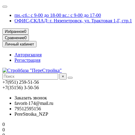
пн.-сб.: с 9-00 до 18-00 вс.: с 9-00 до 17-00
ОФИС-СКЛАД: г. Нязепетровск, ул. Трактовая 1-Г, стр.1
Избранное
0
Сравнение
0
Личный кабинет
Авторизация
Регистрация
×
+7(951) 259-51-56
+7(35156) 3-50-56
Заказать звонок
favorit-174@mail.ru
79512595156
PereStroika_NZP
0
0