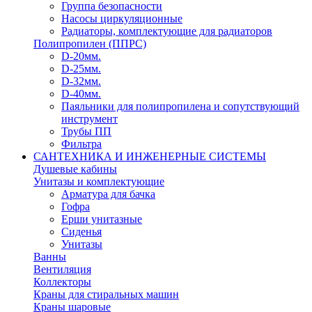
Группа безопасности
Насосы циркуляционные
Радиаторы, комплектующие для радиаторов
Полипропилен (ППРС)
D-20мм.
D-25мм.
D-32мм.
D-40мм.
Паяльники для полипропилена и сопутствующий
инструмент
Трубы ПП
Фильтра
САНТЕХНИКА И ИНЖЕНЕРНЫЕ СИСТЕМЫ
Душевые кабины
Унитазы и комплектующие
Арматура для бачка
Гофра
Ерши унитазные
Сиденья
Унитазы
Ванны
Вентиляция
Коллекторы
Краны для стиральных машин
Краны шаровые