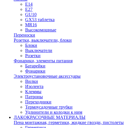
E14
E27
GU10
GX53 таблетка
MR16
Высокомощные
Переноски
Розетки, выключатели, блоки
Блоки
Выключатели
Розетки
Фонарики, элементы питания
Батарейки
Фонарики
Электроустановочные аксессуары
Вилки
Изолента
Клеммы
Патроны
Переходники
Термоусадочные трубки
Удлинители и колодки к ним
ЛАКОКРАСОЧНЫЕ МАТЕРИАЛЫ
Пена монтажная, герметики, жидкие гвозди, пистолеты
Герметики