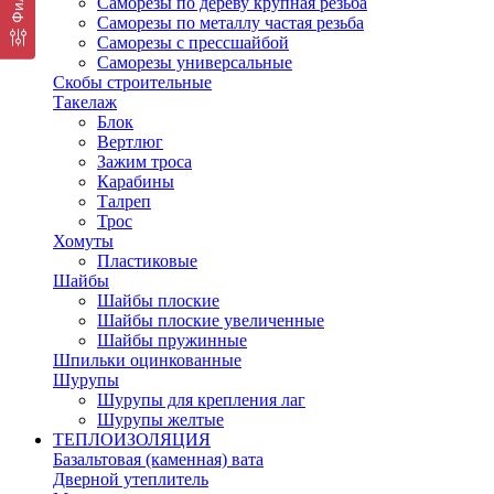
Саморезы по дереву крупная резьба
Саморезы по металлу частая резьба
Саморезы с прессшайбой
Саморезы универсальные
Скобы строительные
Такелаж
Блок
Вертлюг
Зажим троса
Карабины
Талреп
Трос
Хомуты
Пластиковые
Шайбы
Шайбы плоские
Шайбы плоские увеличенные
Шайбы пружинные
Шпильки оцинкованные
Шурупы
Шурупы для крепления лаг
Шурупы желтые
ТЕПЛОИЗОЛЯЦИЯ
Базальтовая (каменная) вата
Дверной утеплитель