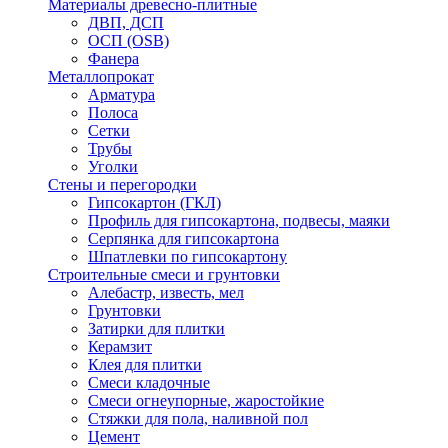
Материалы древесно-плитные
ДВП, ДСП
ОСП (OSB)
Фанера
Металлопрокат
Арматура
Полоса
Сетки
Трубы
Уголки
Стены и перегородки
Гипсокартон (ГКЛ)
Профиль для гипсокартона, подвесы, маяки
Серпянка для гипсокартона
Шпатлевки по гипсокартону
Строительные смеси и грунтовки
Алебастр, известь, мел
Грунтовки
Затирки для плитки
Керамзит
Клея для плитки
Смеси кладочные
Смеси огнеупорные, жаростойкие
Стяжки для пола, наливной пол
Цемент