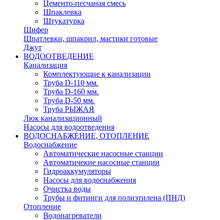
Цементо-песчаная смесь
Шпаклевка
Штукатурка
Шифер
Шпатлевки, шпакрил, мастики готовые
Джут
ВОДООТВЕДЕНИЕ
Канализация
Комплектующие к канализации
Труба D-110 мм.
Труба D-160 мм.
Труба D-50 мм.
Труба РЫЖАЯ
Люк канализационный
Насосы для водоотведения
ВОДОСНАБЖЕНИЕ, ОТОПЛЕНИЕ
Водоснабжение
Автоматичеcкие насосные станции
Автоматичекие насосные станции
Гидроаккумуляторы
Насосы для водоснабжения
Очистка воды
Трубы и фитинги для полиэтилена (ПНД)
Отопление
Водонагреватели