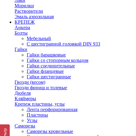
Лаки
Морилки
Растворители
Эмаль аэрозольная
КРЕПЕЖ
Анкера
Болты
Мебельный
С шестигранной головкой DIN 933
Гайки
Гайки барашковые
Гайки со стопорным кольцом
Гайки соединительные
Гайки фланцевые
Гайки шестигранные
Гвозди (весом)
Гвозди финиш и толевые
Дюбеля
Кляймеры
Крепеж пластины, углы
Лента перфорированная
Пластины
Углы
Саморезы
Фильтр
Саморезы кровельные