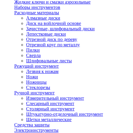
Жидкие ключи и смазки аэрозольные
Наборы инструментов
Расходные материалы
Алмазные диски
Диск на войлочной основе
Зачистные, шлифовальный диски
Лепестковые диски
Отрезной диск по дереву
Отрезной круг по металлу
Пилки
Сверла
Шлифовальные листы
Режущий инструмент
Лезвия к ножам
Ножи
Ножницы
Стеклорезы
Ручной инструмент
Измерительный инструмент
Слесарный инструмент
Столярный инструмент
Штукатурно-отделочный инструмент
Щетки металлические
Средства защиты
Электроинструменты