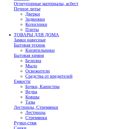
Огнеупорные материалы, асбест
Печное литье
Дверки
Задвижки
Колосники
Плиты
ТОВАРЫ ДЛЯ ДОМА
Замки навесные
Бытовая техник
Кипятильники
Бытовая химия
Белизна
Мыло
Освежители
Средства от вредителей
Емкости
Бочки, Канистры
Ведра
Ковшы
Тазы
Лестницы, Стремянки
Лестницы
Стремянки
Ручки-стяж
Санки