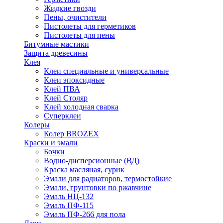
Жидкие гвозди
Пены, очистители
Пистолеты для герметиков
Пистолеты для пены
Битумные мастики
Защита древесины
Клея
Клеи специальные и универсальные
Клеи эпоксидные
Клей ПВА
Клей Столяр
Клей холодная сварка
Суперклеи
Колеры
Колер BROZEX
Краски и эмали
Бочки
Водно-дисперсионные (ВД)
Краска масляная, сурик
Эмали для радиаторов, термостойкие
Эмали, грунтовки по ржавчине
Эмаль НЦ-132
Эмаль ПФ-115
Эмаль ПФ-266 для пола