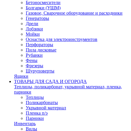
Бетоносмесители
Болгарки (УШМ)
Газовое, Сварочное оборудование и расходники
Генераторы
Дрели
Лобзики
Мойки
Оснастка для электроинструментов
Перфораторы
Пила дисковые
Рубанки
Фены
Фрезеры
Шуруповерты
Ящики
ТОВАРЫ ДЛЯ САДА И ОГОРОДА
Теплицы, поликарбонат, укрывной материал, пленка,
парники
Теплицы
Поликарбонаты
Укрывной материал
Пленка п/э
Парники
Инвентарь
Вилы