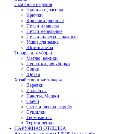
Скобяные изделия
Задвижки, засовы
Крючки
Крючоки дверные
Петли и навесы
Петли мебельные
Петли, навесы гаражные
Ушки для замка
Шпингалеты
Товары для уборки
Метлы, веники
Перчатки для уборки
Совки
Щетки
Хозяйственные товары
Веревки
Изоленты
Пакеты, Мешки
Свечи
Скотчи, ленты, стрейч
Сушилки
Термометры
Термопленки
НАРУЖНАЯ ОТДЕЛКА
Водосточня система 120/90 Гранд Лайн