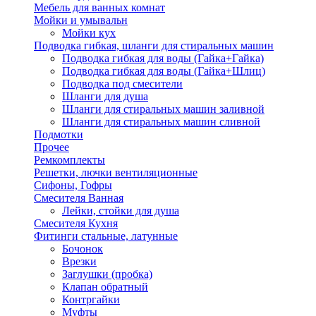
Мебель для ванных комнат
Мойки и умывальн
Мойки кух
Подводка гибкая, шланги для стиральных машин
Подводка гибкая для воды (Гайка+Гайка)
Подводка гибкая для воды (Гайка+Шлиц)
Подводка под смесители
Шланги для душа
Шланги для стиральных машин заливной
Шланги для стиральных машин сливной
Подмотки
Прочее
Ремкомплекты
Решетки, лючки вентиляционные
Сифоны, Гофры
Смесителя Ванная
Лейки, стойки для душа
Смесителя Кухня
Фитинги стальные, латунные
Бочонок
Врезки
Заглушки (пробка)
Клапан обратный
Контргайки
Муфты