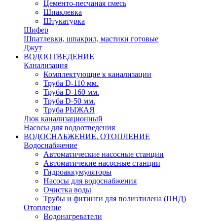
Цементо-песчаная смесь
Шпаклевка
Штукатурка
Шифер
Шпатлевки, шпакрил, мастики готовые
Джут
ВОДООТВЕДЕНИЕ
Канализация
Комплектующие к канализации
Труба D-110 мм.
Труба D-160 мм.
Труба D-50 мм.
Труба РЫЖАЯ
Люк канализационный
Насосы для водоотведения
ВОДОСНАБЖЕНИЕ, ОТОПЛЕНИЕ
Водоснабжение
Автоматичеcкие насосные станции
Автоматичекие насосные станции
Гидроаккумуляторы
Насосы для водоснабжения
Очистка воды
Трубы и фитинги для полиэтилена (ПНД)
Отопление
Водонагреватели