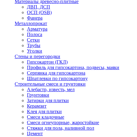
Материалы древесно-плитные
ДВП, ДСП
ОСП (OSB)
Фанера
Металлопрокат
Арматура
Полоса
Сетки
Трубы
Уголки
Стены и перегородки
Гипсокартон (ГКЛ)
Профиль для гипсокартона, подвесы, маяки
Серпянка для гипсокартона
Шпатлевки по гипсокартону
Строительные смеси и грунтовки
Алебастр, известь, мел
Грунтовки
Затирки для плитки
Керамзит
Клея для плитки
Смеси кладочные
Смеси огнеупорные, жаростойкие
Стяжки для пола, наливной пол
Цемент