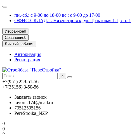
пн.-сб.: с 9-00 до 18-00 вс.: с 9-00 до 17-00
ОФИС-СКЛАД: г. Нязепетровск, ул. Трактовая 1-Г, стр.1
Избранное
0
Сравнение
0
Личный кабинет
Авторизация
Регистрация
×
+7(951) 259-51-56
+7(35156) 3-50-56
Заказать звонок
favorit-174@mail.ru
79512595156
PereStroika_NZP
0
0