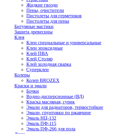
Жидкие гвозди
Пены, очистители
Пистолеты для герметиков
Пистолеты для пены
Битумные мастики
Защита древесины
Клея
Клеи специальные и универсальные
Клеи эпоксидные
Клей ПВА
Клей Столяр
Клей холодная сварка
Суперклеи
Колеры
Колер BROZEX
Краски и эмали
Бочки
Водно-дисперсионные (ВД)
Краска масляная, сурик
Эмали для радиаторов, термостойкие
Эмали, грунтовки по ржавчине
Эмаль НЦ-132
Эмаль ПФ-115
Эмаль ПФ-266 для пола