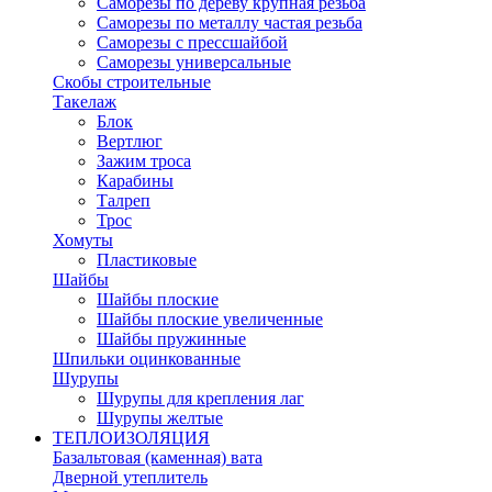
Саморезы по дереву крупная резьба
Саморезы по металлу частая резьба
Саморезы с прессшайбой
Саморезы универсальные
Скобы строительные
Такелаж
Блок
Вертлюг
Зажим троса
Карабины
Талреп
Трос
Хомуты
Пластиковые
Шайбы
Шайбы плоские
Шайбы плоские увеличенные
Шайбы пружинные
Шпильки оцинкованные
Шурупы
Шурупы для крепления лаг
Шурупы желтые
ТЕПЛОИЗОЛЯЦИЯ
Базальтовая (каменная) вата
Дверной утеплитель