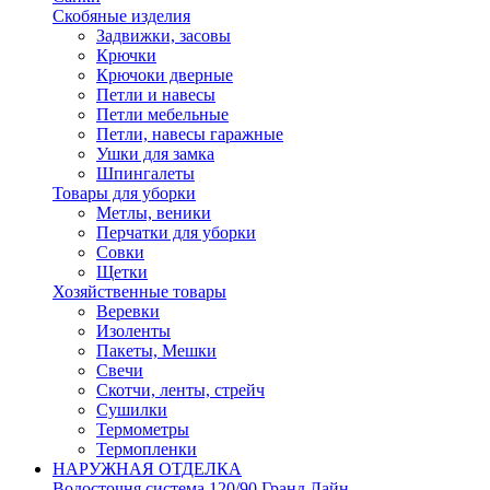
Скобяные изделия
Задвижки, засовы
Крючки
Крючоки дверные
Петли и навесы
Петли мебельные
Петли, навесы гаражные
Ушки для замка
Шпингалеты
Товары для уборки
Метлы, веники
Перчатки для уборки
Совки
Щетки
Хозяйственные товары
Веревки
Изоленты
Пакеты, Мешки
Свечи
Скотчи, ленты, стрейч
Сушилки
Термометры
Термопленки
НАРУЖНАЯ ОТДЕЛКА
Водосточня система 120/90 Гранд Лайн