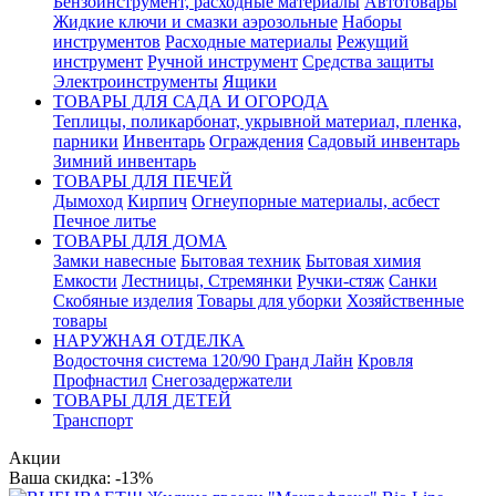
Бензоинструмент, расходные материалы
Автотовары
Жидкие ключи и смазки аэрозольные
Наборы
инструментов
Расходные материалы
Режущий
инструмент
Ручной инструмент
Средства защиты
Электроинструменты
Ящики
ТОВАРЫ ДЛЯ САДА И ОГОРОДА
Теплицы, поликарбонат, укрывной материал, пленка,
парники
Инвентарь
Ограждения
Садовый инвентарь
Зимний инвентарь
ТОВАРЫ ДЛЯ ПЕЧЕЙ
Дымоход
Кирпич
Огнеупорные материалы, асбест
Печное литье
ТОВАРЫ ДЛЯ ДОМА
Замки навесные
Бытовая техник
Бытовая химия
Емкости
Лестницы, Стремянки
Ручки-стяж
Санки
Скобяные изделия
Товары для уборки
Хозяйственные
товары
НАРУЖНАЯ ОТДЕЛКА
Водосточня система 120/90 Гранд Лайн
Кровля
Профнастил
Снегозадержатели
ТОВАРЫ ДЛЯ ДЕТЕЙ
Транспорт
Акции
Ваша скидка: -13%