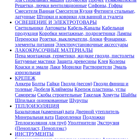
Решетки, лючки вентиляционные
Сифоны, Гофры
Смесителя Ванная
Смесителя Кухня
Фитинги стальные,
латунные
Шторки и коврики для ванной и туалета
ОСВЕЩЕНИЕ И ЭЛЕКТРОТОВАРЫ
Светильники
Автоматы
Кабель-Каналы
Кабельная
продукция
Коробки монтажные, подрозетники
Лампы
Переноски
Розетки, выключатели, блоки
Фонарики,
элементы питания
Электроустановочные аксессуары
ЛАКОКРАСОЧНЫЕ МАТЕРИАЛЫ
Пена монтажная, герметики, жидкие гвозди, пистолеты
Битумные мастики
Защита древесины
Клея
Колеры
Краски и эмали
Лаки
Морилки
Растворители
Эмаль
аэрозольная
КРЕПЕЖ
Анкера
Болты
Гайки
Гвозди (весом)
Гвозди финиш и
толевые
Дюбеля
Кляймеры
Крепеж пластины, углы
Саморезы
Скобы строительные
Такелаж
Хомуты
Шайбы
Шпильки оцинкованные
Шурупы
ТЕПЛОИЗОЛЯЦИЯ
Базальтовая (каменная) вата
Дверной утеплитель
Минеральная вата
Паропленки
Подложки
Теплоизоляция для труб
Уполтнители
Экструзия
(Пенопласт, Пеноплэкс)
ИНСТРУМЕНТЫ