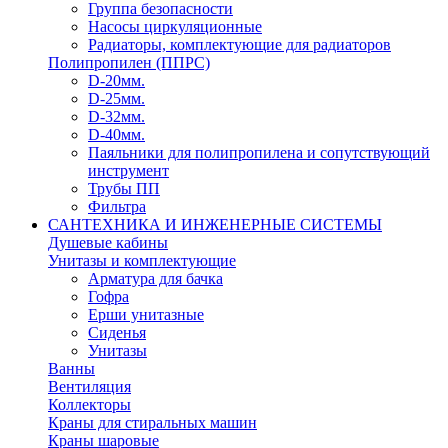
Группа безопасности
Насосы циркуляционные
Радиаторы, комплектующие для радиаторов
Полипропилен (ППРС)
D-20мм.
D-25мм.
D-32мм.
D-40мм.
Паяльники для полипропилена и сопутствующий
инструмент
Трубы ПП
Фильтра
САНТЕХНИКА И ИНЖЕНЕРНЫЕ СИСТЕМЫ
Душевые кабины
Унитазы и комплектующие
Арматура для бачка
Гофра
Ерши унитазные
Сиденья
Унитазы
Ванны
Вентиляция
Коллекторы
Краны для стиральных машин
Краны шаровые