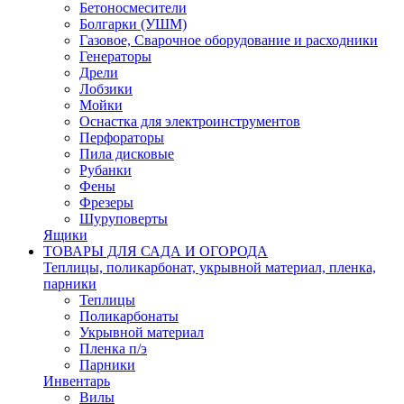
Бетоносмесители
Болгарки (УШМ)
Газовое, Сварочное оборудование и расходники
Генераторы
Дрели
Лобзики
Мойки
Оснастка для электроинструментов
Перфораторы
Пила дисковые
Рубанки
Фены
Фрезеры
Шуруповерты
Ящики
ТОВАРЫ ДЛЯ САДА И ОГОРОДА
Теплицы, поликарбонат, укрывной материал, пленка,
парники
Теплицы
Поликарбонаты
Укрывной материал
Пленка п/э
Парники
Инвентарь
Вилы