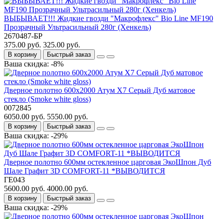
ВЫБЫВАЕТ!!! Жидкие гвозди "Макрофлекс" Bio Line MF190
Прозрачный Ультрасильный 280г (Хенкель)
2670487-БР
375.00 руб.
325.00 руб.
В корзину
Быстрый заказ
Ваша скидка: -8%
Дверное полотно 600x2000 Атум Х7 Серый Дуб матовое
стекло (Smoke white gloss)
0072845
6050.00 руб.
5550.00 руб.
В корзину
Быстрый заказ
Ваша скидка: -29%
Дверное полотно 600мм остекленное царговая ЭкоШпон Дуб
Шале Графит 3D COMFORT-11 *ВЫВОДИТСЯ
ГЕ043
5600.00 руб.
4000.00 руб.
В корзину
Быстрый заказ
Ваша скидка: -29%