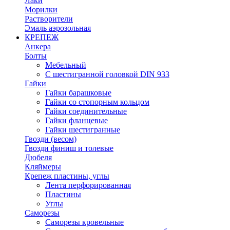
Лаки
Морилки
Растворители
Эмаль аэрозольная
КРЕПЕЖ
Анкера
Болты
Мебельный
С шестигранной головкой DIN 933
Гайки
Гайки барашковые
Гайки со стопорным кольцом
Гайки соединительные
Гайки фланцевые
Гайки шестигранные
Гвозди (весом)
Гвозди финиш и толевые
Дюбеля
Кляймеры
Крепеж пластины, углы
Лента перфорированная
Пластины
Углы
Саморезы
Саморезы кровельные