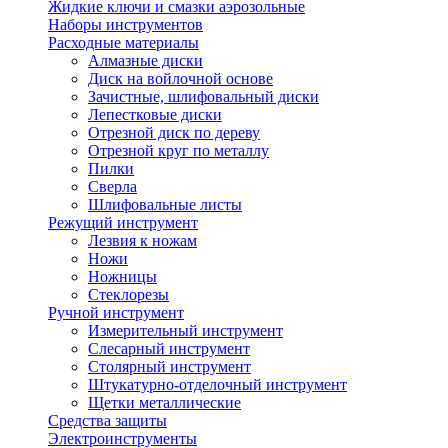
Жидкие ключи и смазки аэрозольные
Наборы инструментов
Расходные материалы
Алмазные диски
Диск на войлочной основе
Зачистные, шлифовальный диски
Лепестковые диски
Отрезной диск по дереву
Отрезной круг по металлу
Пилки
Сверла
Шлифовальные листы
Режущий инструмент
Лезвия к ножам
Ножи
Ножницы
Стеклорезы
Ручной инструмент
Измерительный инструмент
Слесарный инструмент
Столярный инструмент
Штукатурно-отделочный инструмент
Щетки металлические
Средства защиты
Электроинструменты