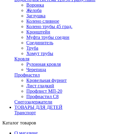
Воронка
Желоба
Заглушка
Колено сливное
Колено трубы 45 град.
Кронштейн
Муфта трубы соедин
Соединитель
Труба
Хомут трубы
Кровля
Рулонная кровля
Черепица
Профнастил
Кровельная фурнит
Лист гладкий
Профлист МП-20
Профнастил С8
Снегозадержатели
ТОВАРЫ ДЛЯ ДЕТЕЙ
Транспорт
Каталог товаров
О магазине