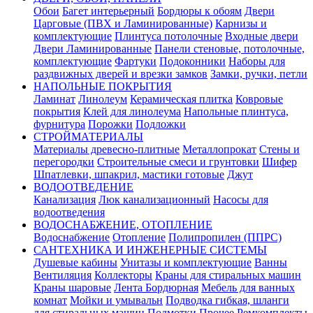
Обои
Багет интерьерный
Бордюры к обоям
Двери
Царговые (ПВХ и Ламинированные)
Карнизы и
комплектующие
Плинтуса потолочные
Входные двери
Двери Ламинированные
Панели стеновые, потолочные,
комплектующие
Фартуки
Подоконники
Наборы для
раздвижных дверей и врезки замков
Замки, ручки, петли
НАПОЛЬНЫЕ ПОКРЫТИЯ
Ламинат
Линолеум
Керамическая плитка
Ковровые
покрытия
Клей для линолеума
Напольные плинтуса,
фурнитура
Порожки
Подложки
СТРОЙМАТЕРИАЛЫ
Материалы древесно-плитные
Металлопрокат
Стены и
перегородки
Строительные смеси и грунтовки
Шифер
Шпатлевки, шпакрил, мастики готовые
Джут
ВОДООТВЕДЕНИЕ
Канализация
Люк канализационный
Насосы для
водоотведения
ВОДОСНАБЖЕНИЕ, ОТОПЛЕНИЕ
Водоснабжение
Отопление
Полипропилен (ППРС)
САНТЕХНИКА И ИНЖЕНЕРНЫЕ СИСТЕМЫ
Душевые кабины
Унитазы и комплектующие
Ванны
Вентиляция
Коллекторы
Краны для стиральных машин
Краны шаровые
Лента Бордюрная
Мебель для ванных
комнат
Мойки и умывальн
Подводка гибкая, шланги
для стиральных машин
Подмотки
Прочее
Ремкомплекты