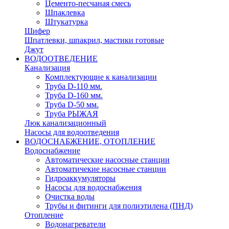
Цементо-песчаная смесь
Шпаклевка
Штукатурка
Шифер
Шпатлевки, шпакрил, мастики готовые
Джут
ВОДООТВЕДЕНИЕ
Канализация
Комплектующие к канализации
Труба D-110 мм.
Труба D-160 мм.
Труба D-50 мм.
Труба РЫЖАЯ
Люк канализационный
Насосы для водоотведения
ВОДОСНАБЖЕНИЕ, ОТОПЛЕНИЕ
Водоснабжение
Автоматичеcкие насосные станции
Автоматичекие насосные станции
Гидроаккумуляторы
Насосы для водоснабжения
Очистка воды
Трубы и фитинги для полиэтилена (ПНД)
Отопление
Водонагреватели