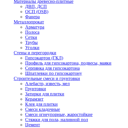
Материалы древесно-плитные
ДВП, ДСП
ОСП (OSB)
Фанера
Металлопрокат
Арматура
Полоса
Сетки
Трубы
Уголки
Стены и перегородки
Гипсокартон (ГКЛ)
Профиль для гипсокартона, подвесы, маяки
Серпянка для гипсокартона
Шпатлевки по гипсокартону
Строительные смеси и грунтовки
Алебастр, известь, мел
Грунтовки
Затирки для плитки
Керамзит
Клея для плитки
Смеси кладочные
Смеси огнеупорные, жаростойкие
Стяжки для пола, наливной пол
Цемент