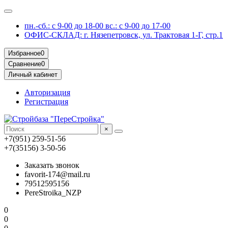
пн.-сб.: с 9-00 до 18-00 вс.: с 9-00 до 17-00
ОФИС-СКЛАД: г. Нязепетровск, ул. Трактовая 1-Г, стр.1
Избранное
0
Сравнение
0
Личный кабинет
Авторизация
Регистрация
×
+7(951) 259-51-56
+7(35156) 3-50-56
Заказать звонок
favorit-174@mail.ru
79512595156
PereStroika_NZP
0
0