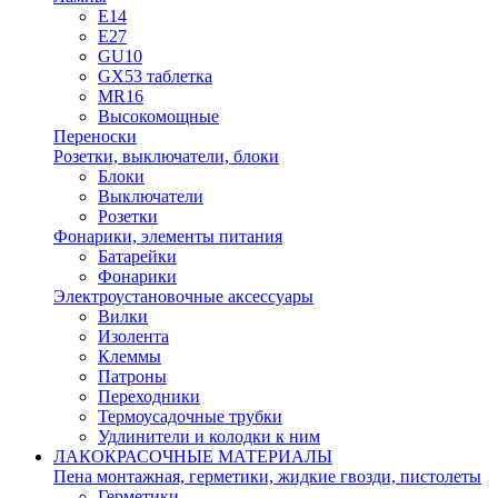
E14
E27
GU10
GX53 таблетка
MR16
Высокомощные
Переноски
Розетки, выключатели, блоки
Блоки
Выключатели
Розетки
Фонарики, элементы питания
Батарейки
Фонарики
Электроустановочные аксессуары
Вилки
Изолента
Клеммы
Патроны
Переходники
Термоусадочные трубки
Удлинители и колодки к ним
ЛАКОКРАСОЧНЫЕ МАТЕРИАЛЫ
Пена монтажная, герметики, жидкие гвозди, пистолеты
Герметики