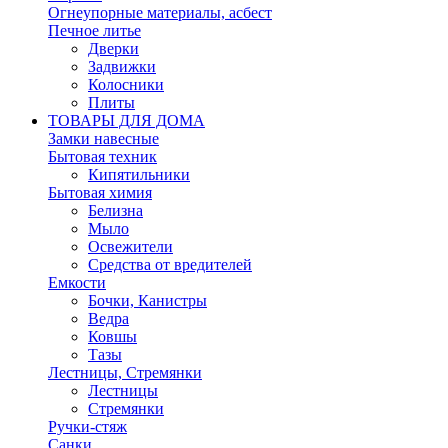
Огнеупорные материалы, асбест
Печное литье
Дверки
Задвижки
Колосники
Плиты
ТОВАРЫ ДЛЯ ДОМА
Замки навесные
Бытовая техник
Кипятильники
Бытовая химия
Белизна
Мыло
Освежители
Средства от вредителей
Емкости
Бочки, Канистры
Ведра
Ковшы
Тазы
Лестницы, Стремянки
Лестницы
Стремянки
Ручки-стяж
Санки